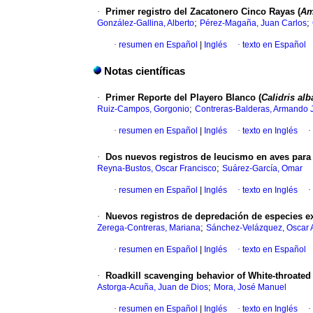
·
Primer registro del Zacatonero Cinco Rayas (
Am
;
;
González-Gallina, Alberto
Pérez-Magaña, Juan Carlos
·
resumen en Español
|
Inglés
·
texto en Español
Notas científicas
·
Primer Reporte del Playero Blanco (
Calidris alb
;
Ruiz-Campos, Gorgonio
Contreras-Balderas, Armando 
·
resumen en Español
|
Inglés
·
texto en Inglés
·
·
Dos nuevos registros de leucismo en aves para
;
Reyna-Bustos, Oscar Francisco
Suárez-García, Omar
·
resumen en Español
|
Inglés
·
texto en Inglés
·
·
Nuevos registros de depredación de especies ex
;
Zerega-Contreras, Mariana
Sánchez-Velázquez, Oscar 
·
resumen en Español
|
Inglés
·
texto en Español
·
Roadkill scavenging behavior of White-throated
;
Astorga-Acuña, Juan de Dios
Mora, José Manuel
·
resumen en Español
|
Inglés
·
texto en Inglés
·