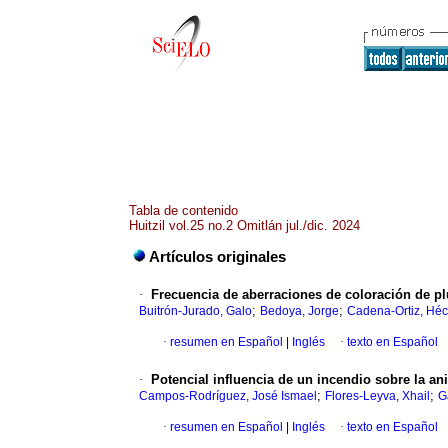
Tabla de contenido
Huitzil vol.25 no.2 Omitlán jul./dic. 2024
Artículos originales
·
Frecuencia de aberraciones de coloración de pl
;
;
Buitrón-Jurado, Galo
Bedoya, Jorge
Cadena-Ortiz, Héc
·
resumen en Español
|
Inglés
·
texto en Español
·
Potencial influencia de un incendio sobre la ani
;
;
Campos-Rodríguez, José Ismael
Flores-Leyva, Xhail
G
·
resumen en Español
|
Inglés
·
texto en Español