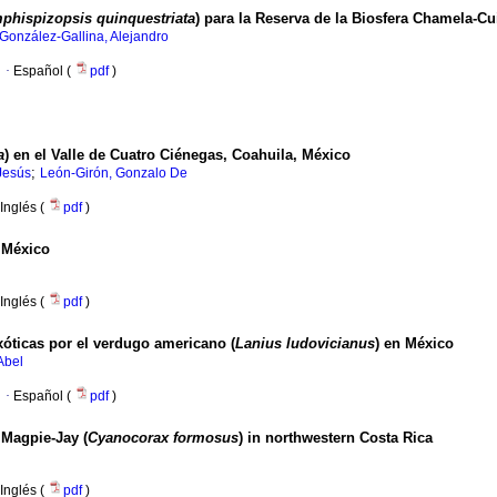
phispizopsis quinquestriata
) para la Reserva de la Biosfera Chamela-C
González-Gallina, Alejandro
·
Español (
pdf
)
a
) en el Valle de Cuatro Ciénegas, Coahuila, México
;
Jesús
León-Girón, Gonzalo De
Inglés (
pdf
)
 México
Inglés (
pdf
)
óticas por el verdugo americano (
Lanius ludovicianus
) en México
Abel
·
Español (
pdf
)
 Magpie-Jay (
Cyanocorax formosus
) in northwestern Costa Rica
Inglés (
pdf
)