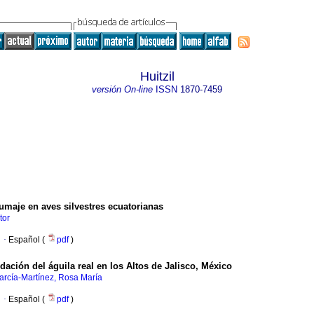
Huitzil
versión On-line
ISSN
1870-7459
umaje en aves silvestres ecuatorianas
tor
·
Español (
pdf
)
dación del águila real en los Altos de Jalisco, México
arcía-Martínez, Rosa María
·
Español (
pdf
)