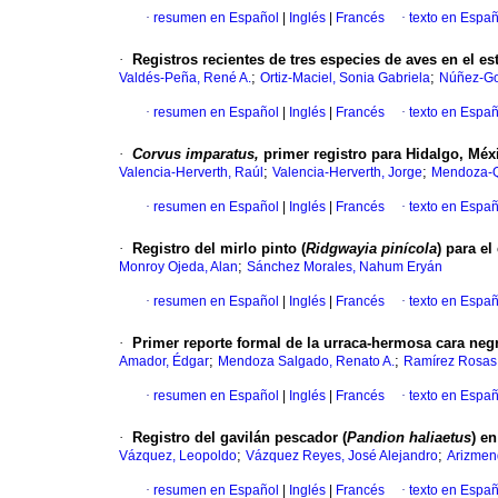
·
resumen en Español
|
Inglés
|
Francés
·
texto en Españ
·
Registros recientes de tres especies de aves en el 
;
;
Valdés-Peña, René A.
Ortiz-Maciel, Sonia Gabriela
Núñez-Go
·
resumen en Español
|
Inglés
|
Francés
·
texto en Españ
·
Corvus imparatus,
primer registro para Hidalgo, Méx
;
;
Valencia-Herverth, Raúl
Valencia-Herverth, Jorge
Mendoza-Q
·
resumen en Español
|
Inglés
|
Francés
·
texto en Españ
·
Registro del mirlo pinto (
Ridgwayia pinícola
) para e
;
Monroy Ojeda, Alan
Sánchez Morales, Nahum Eryán
·
resumen en Español
|
Inglés
|
Francés
·
texto en Españ
·
Primer reporte formal de la urraca-hermosa cara negr
;
;
Amador, Édgar
Mendoza Salgado, Renato A.
Ramírez Rosas,
·
resumen en Español
|
Inglés
|
Francés
·
texto en Españ
·
Registro del gavilán pescador (
Pandion haliaetus
) e
;
;
Vázquez, Leopoldo
Vázquez Reyes, José Alejandro
Arizmend
·
resumen en Español
|
Inglés
|
Francés
·
texto en Españ