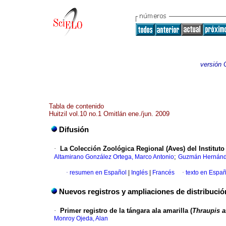
versión 
Tabla de contenido
Huitzil vol.10 no.1 Omitlán ene./jun. 2009
Difusión
·
La Colección Zoológica Regional (Aves) del Instituto
;
Altamirano González Ortega, Marco Antonio
Guzmán Hernánde
·
resumen en Español
|
Inglés
|
Francés
·
texto en Españ
Nuevos registros y ampliaciones de distribució
·
Primer registro de la tángara ala amarilla (
Thraupis 
Monroy Ojeda, Alan