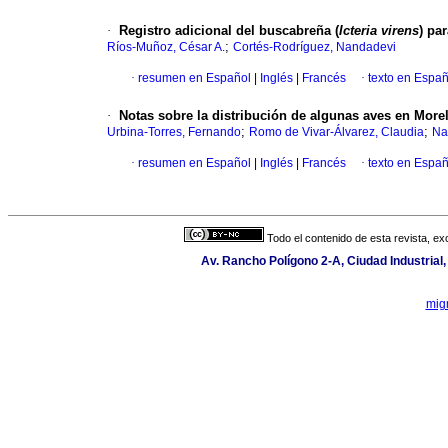
·
Registro adicional del buscabreña (
Icteria virens
) pa
;
Ríos-Muñoz, César A.
Cortés-Rodríguez, Nandadevi
·
resumen en Español
|
Inglés
|
Francés
·
texto en Españ
·
Notas sobre la distribución de algunas aves en More
;
;
Urbina-Torres, Fernando
Romo de Vivar-Álvarez, Claudia
Na
·
resumen en Español
|
Inglés
|
Francés
·
texto en Españ
Todo el contenido de esta revista, ex
Av. Rancho Polígono 2-A, Ciudad Industria
mig