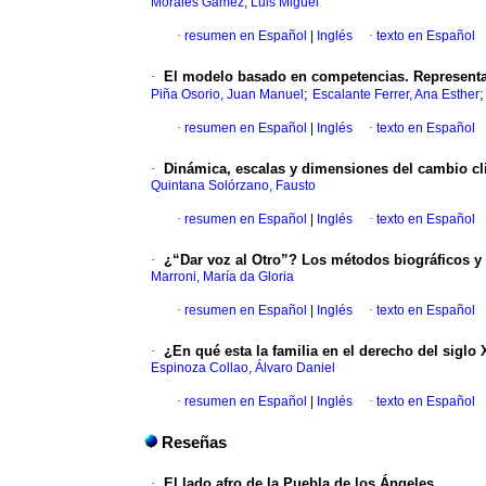
Morales Gámez, Luis Miguel
·
resumen en Español
|
Inglés
·
texto en Español
·
El modelo basado en competencias. Representa
;
Piña Osorio, Juan Manuel
Escalante Ferrer, Ana Esther
·
resumen en Español
|
Inglés
·
texto en Español
·
Dinámica, escalas y dimensiones del cambio cl
Quintana Solórzano, Fausto
·
resumen en Español
|
Inglés
·
texto en Español
·
¿“Dar voz al Otro”? Los métodos biográficos y l
Marroni, María da Gloria
·
resumen en Español
|
Inglés
·
texto en Español
·
¿En qué esta la familia en el derecho del siglo
Espinoza Collao, Álvaro Daniel
·
resumen en Español
|
Inglés
·
texto en Español
Reseñas
·
El lado afro de la Puebla de los Ángeles