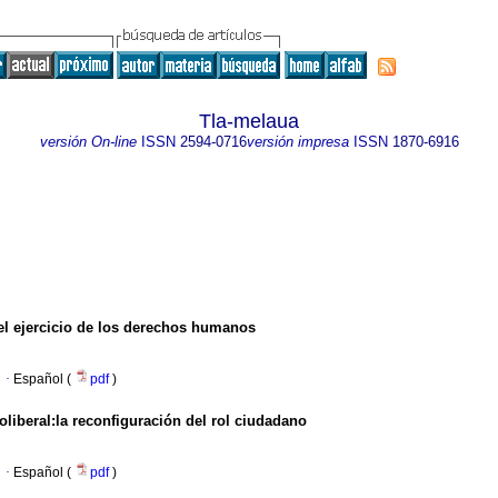
Tla-melaua
versión On-line
ISSN
2594-0716
versión impresa
ISSN
1870-6916
el ejercicio de los derechos humanos
·
Español (
pdf
)
liberal:la reconfiguración del rol ciudadano
·
Español (
pdf
)