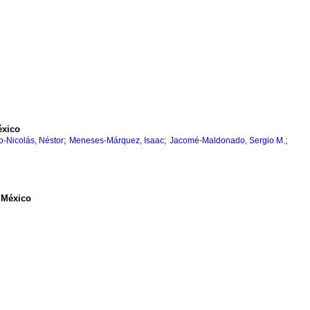
éxico
;
;
;
o-Nicolás, Néstor
Meneses-Márquez, Isaac
Jacomé-Maldonado, Sergio M.
, México