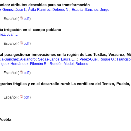
ánico
:
atributos deseables para su transformación
;
;
-Gómez, José I.
Ávila-Ramírez, Dolores N.
Escutia-Sánchez, Jorge
·
Español (
pdf
)
eña irrigación en el campo poblano
ez, Juan J.
·
Español (
pdf
)
nal para gestionar innovaciones en la región de Los Tuxtlas, Veracruz, M
;
;
;
la-Sánchez, Alejandro
Sedas-Larios, Laura E. I.
Pérez-Guel, Roque O.
Francisc
;
íguez-Hernández, Filemón R.
Rendón-Medel, Roberto
·
Español (
pdf
)
rarias frágiles y en el desarrollo rural
:
La cordillera del Tentzo, Puebla
·
Español (
pdf
)
 Puebla