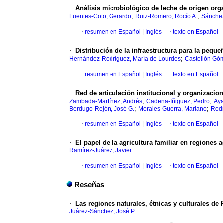
·
Análisis microbiológico de leche de origen org
;
;
Fuentes-Coto, Gerardo
Ruiz-Romero, Rocío A.
Sánchez
·
resumen en Español
|
Inglés
·
texto en Español
·
Distribución de la infraestructura para la pequ
;
Hernández-Rodríguez, María de Lourdes
Castellón Góm
·
resumen en Español
|
Inglés
·
texto en Español
·
Red de articulación institucional y organizacio
;
;
Zambada-Martínez, Andrés
Cadena-Iñiguez, Pedro
Aya
;
;
Berdugo-Rejón, José G.
Morales-Guerra, Mariano
Rodr
·
resumen en Español
|
Inglés
·
texto en Español
·
El papel de la agricultura familiar en regiones ag
Ramírez-Juárez, Javier
·
resumen en Español
|
Inglés
·
texto en Español
Reseñas
·
Las regiones naturales, étnicas y culturales de
Juárez-Sánchez, José P.