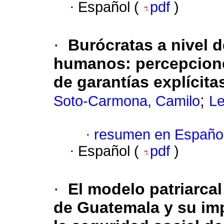
·
Español (
pdf
)
·
Burócratas a nivel 
humanos: percepcione
de garantías explícita
;
Soto-Carmona, Camilo
Le
·
resumen en Españo
·
Español (
pdf
)
·
El modelo patriarcal
de Guatemala y su imp