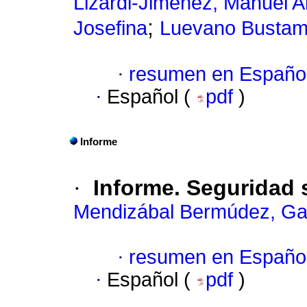
Lizardi-Jiménez, Manuel A
;
Josefina
Luevano Bustama
·
resumen en Españo
·
Español (
pdf
)
Informe
·
Informe. Seguridad 
Mendizábal Bermúdez, Gab
·
resumen en Españo
·
Español (
pdf
)