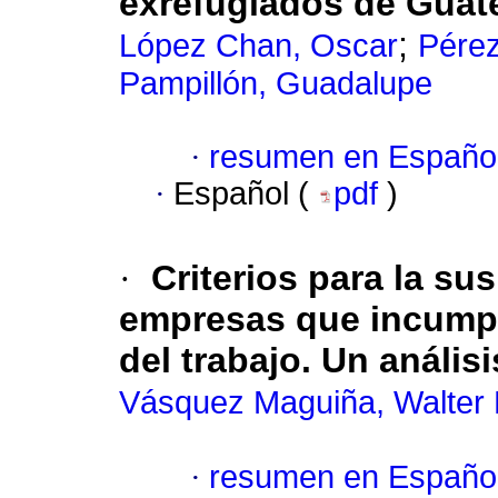
exrefugiados de Gua
;
López Chan, Oscar
Pérez
Pampillón, Guadalupe
·
resumen en Españo
·
Español (
pdf
)
·
Criterios para la su
empresas que incumpl
del trabajo. Un análi
Vásquez Maguiña, Walter 
·
resumen en Españo