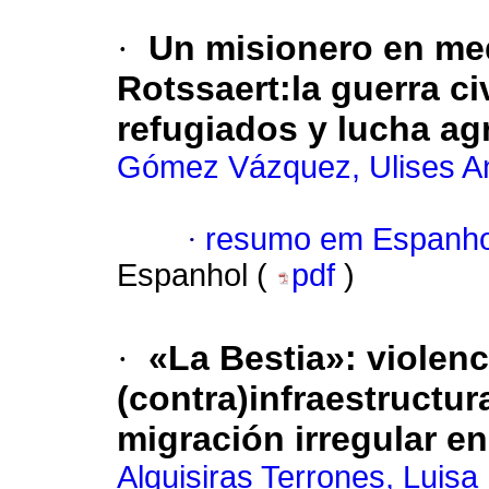
·
Un misionero en med
Rotssaert:la guerra c
refugiados y lucha ag
Gómez Vázquez, Ulises A
·
resumo em Espanho
Espanhol (
pdf
)
·
«La Bestia»: violenc
(contra)infraestructur
migración irregular e
Alquisiras Terrones, Luisa