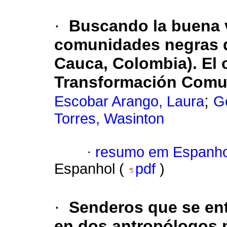
·
Buscando la buena 
comunidades negras d
Cauca, Colombia). El 
Transformación Comun
;
Escobar Arango, Laura
G
Torres, Wasinton
·
resumo em Espanho
Espanhol (
pdf
)
·
Senderos que se entr
en dos antropólogos