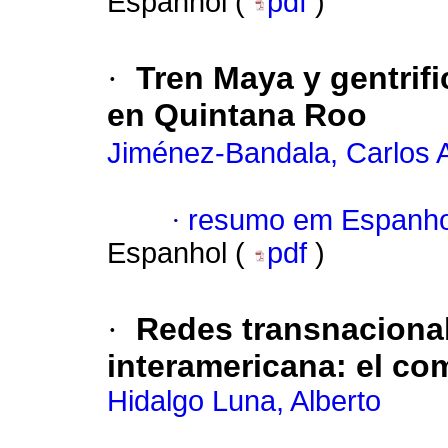
Espanhol (
pdf
)
·
Tren Maya y gentrifi
en Quintana Roo
Jiménez-Bandala, Carlos A
·
resumo em Espanho
Espanhol (
pdf
)
·
Redes transnacional
interamericana: el com
Hidalgo Luna, Alberto