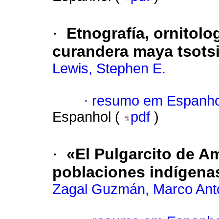
·
Etnografía, ornitolo
curandera maya tsotsi
Lewis, Stephen E.
·
resumo em Espanho
Espanhol (
pdf
)
·
«El Pulgarcito de Am
poblaciones indígena
Zagal Guzmán, Marco Ant