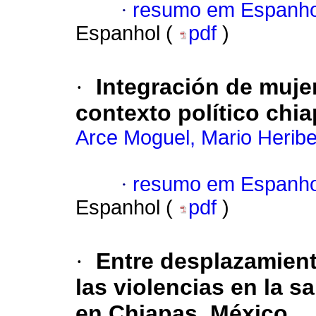
·
resumo em Espanho
Espanhol (
pdf
)
·
Integración de muje
contexto político chi
Arce Moguel, Mario Heribe
·
resumo em Espanho
Espanhol (
pdf
)
·
Entre desplazamien
las violencias en la s
en Chiapas, México