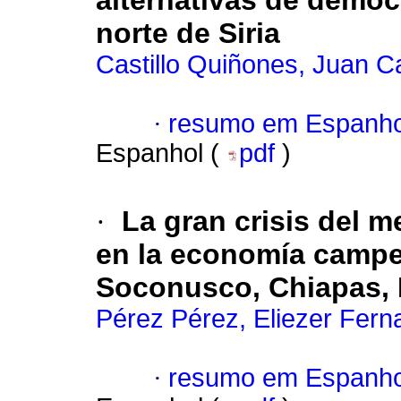
alternativas de democr
norte de Siria
Castillo Quiñones, Juan C
·
resumo em Espanho
Espanhol (
pdf
)
·
La gran crisis del m
en la economía campes
Soconusco, Chiapas, 
Pérez Pérez, Eliezer Fer
·
resumo em Espanho