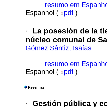
·
resumo em Espanho
Espanhol (
pdf
)
·
La posesión de la ti
núcleo comunal de S
Gómez Sántiz, Isaías
·
resumo em Espanho
Espanhol (
pdf
)
Resenhas
·
Gestión pública y e