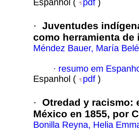
Espanhol (
pdf
)
·
Juventudes indígen
como herramienta de in
Méndez Bauer, María Bel
·
resumo em Espanho
Espanhol (
pdf
)
·
Otredad y racismo: e
México en 1855, por C
Bonilla Reyna, Helia Emm