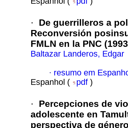
Espanhol (
pdf
)
·
De guerrilleros a pol
Reconversión posinsu
FMLN en la PNC (1993
Baltazar Landeros, Edgar
·
resumo em Espanho
Espanhol (
pdf
)
·
Percepciones de vio
adolescente en Tamul
perspectiva de géner