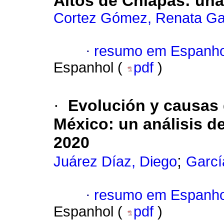
Altos de Chiapas: una
Cortez Gómez, Renata Ga
·
resumo em Espanho
Espanhol (
pdf
)
·
Evolución y causas 
México: un análisis d
2020
;
Juárez Díaz, Diego
Garcí
·
resumo em Espanho
Espanhol (
pdf
)