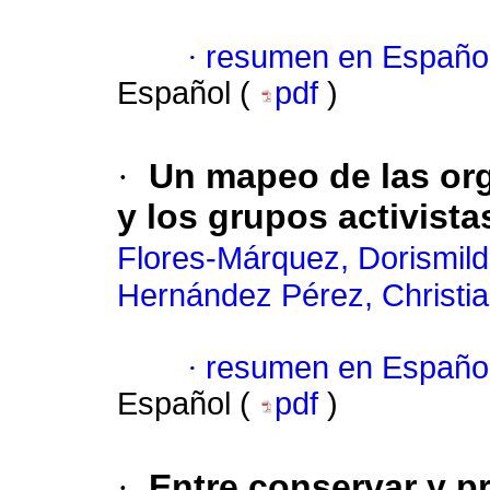
·
resumen en Españo
Español (
pdf
)
·
Un mapeo de las org
y los grupos activist
Flores-Márquez, Dorismil
Hernández Pérez, Christia
·
resumen en Españo
Español (
pdf
)
·
Entre conservar y pr