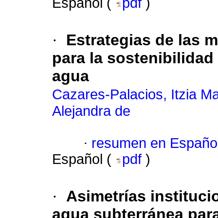
Español (
pdf
)
·
Estrategias de las 
para la sostenibilidad 
agua
Cazares-Palacios, Itzia Ma
Alejandra de
·
resumen en Españo
Español (
pdf
)
·
Asimetrías instituci
agua subterránea para 