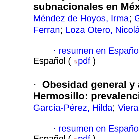
subnacionales en Méxi
;
Méndez de Hoyos, Irma
;
Ferran
Loza Otero, Nicol
·
resumen en Españo
Español (
pdf
)
·
Obesidad general y
Hermosillo: prevalenci
;
García-Pérez, Hilda
Viera
·
resumen en Españo
Español (
pdf
)