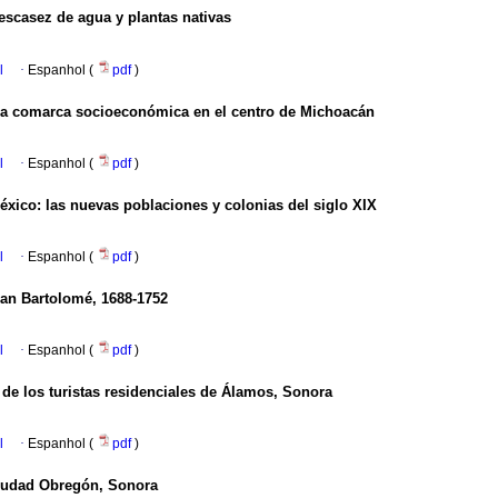
escasez de agua y plantas nativas
l
·
Espanhol (
pdf
)
 una comarca socioeconómica en el centro de Michoacán
l
·
Espanhol (
pdf
)
xico: las nuevas poblaciones y colonias del siglo XIX
l
·
Espanhol (
pdf
)
an Bartolomé, 1688-1752
l
·
Espanhol (
pdf
)
 de los turistas residenciales de Álamos, Sonora
l
·
Espanhol (
pdf
)
Ciudad Obregón, Sonora