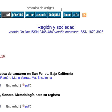
Región y sociedad
versão On-line
ISSN
2448-4849
versão impressa
ISSN
1870-3925
2016
pesca de camarón en San Felipe, Baja California
;
s Ramón
Marín Vargas, Ma. Enselmina
l
·
Espanhol (
pdf
)
, Sonora. Metodología para su registro
l
·
Espanhol (
pdf
)