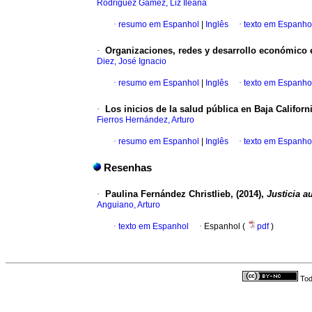
Rodríguez Gámez, Liz Ileana
·
resumo em Espanhol
|
Inglês
·
texto em Espanho
·
Organizaciones, redes y desarrollo económico 
Diez, José Ignacio
·
resumo em Espanhol
|
Inglês
·
texto em Espanho
·
Los inicios de la salud pública en Baja Californ
Fierros Hernández, Arturo
·
resumo em Espanhol
|
Inglês
·
texto em Espanho
Resenhas
·
Paulina Fernández Christlieb, (2014),
Justicia a
Anguiano, Arturo
·
texto em Espanhol
·
Espanhol (
pdf
)
Tod