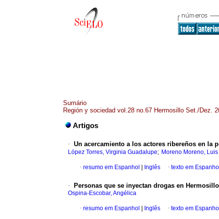
Sumário
Región y sociedad vol.28 no.67 Hermosillo Set./Dez. 
Artigos
·
Un acercamiento a los actores ribereños en la 
;
López Torres, Virginia Guadalupe
Moreno Moreno, Lui
·
resumo em Espanhol
|
Inglês
·
texto em Espanho
·
Personas que se inyectan drogas en Hermosillo
Ospina-Escobar, Angélica
·
resumo em Espanhol
|
Inglês
·
texto em Espanho