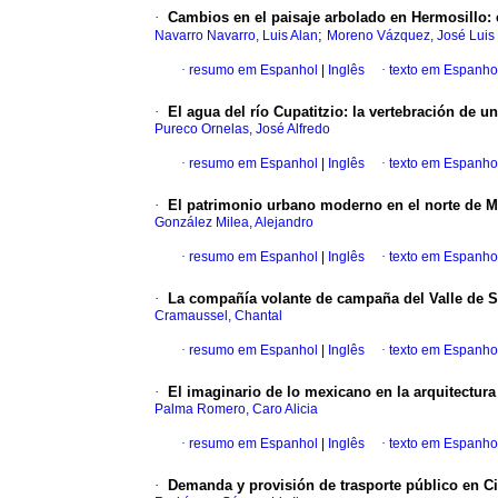
·
Cambios en el paisaje arbolado en Hermosillo: 
;
Navarro Navarro, Luis Alan
Moreno Vázquez, José Luis
·
resumo em Espanhol
|
Inglês
·
texto em Espanho
·
El agua del río Cupatitzio: la vertebración de
Pureco Ornelas, José Alfredo
·
resumo em Espanhol
|
Inglês
·
texto em Espanho
·
El patrimonio urbano moderno en el norte de Mé
González Milea, Alejandro
·
resumo em Espanhol
|
Inglês
·
texto em Espanho
·
La compañía volante de campaña del Valle de S
Cramaussel, Chantal
·
resumo em Espanhol
|
Inglês
·
texto em Espanho
·
El imaginario de lo mexicano en la arquitectura
Palma Romero, Caro Alicia
·
resumo em Espanhol
|
Inglês
·
texto em Espanho
·
Demanda y provisión de trasporte público en 