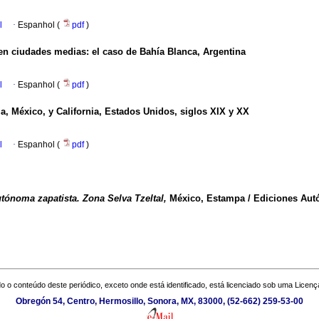
l
·
Espanhol (
pdf
)
en ciudades medias: el caso de Bahía Blanca, Argentina
l
·
Espanhol (
pdf
)
ia, México, y California, Estados Unidos, siglos XIX y XX
l
·
Espanhol (
pdf
)
utónoma zapatista. Zona Selva Tzeltal,
México, Estampa / Ediciones Au
o o conteúdo deste periódico, exceto onde está identificado, está licenciado sob uma
Licenç
Obregón 54, Centro, Hermosillo, Sonora, MX, 83000, (52-662) 259-53-00