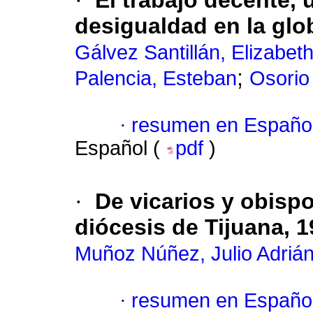
·
El trabajo decente, u
desigualdad en la glo
Gálvez Santillán, Elizabet
;
Palencia, Esteban
Osorio
·
resumen en Españo
Español (
pdf
)
·
De vicarios y obispo
diócesis de Tijuana, 
Muñoz Núñez, Julio Adriá
·
resumen en Españo