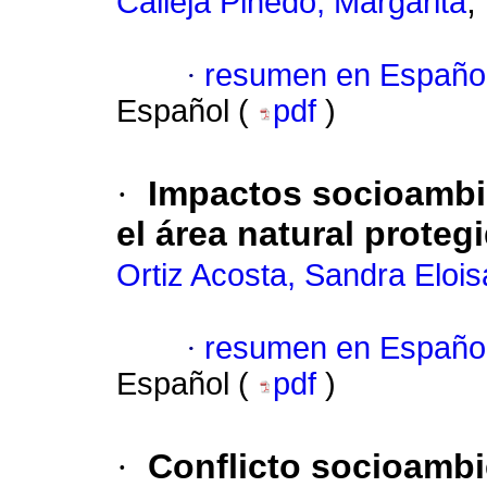
;
Calleja Pinedo, Margarita
·
resumen en Españo
Español (
pdf
)
·
Impactos socioambie
el área natural prote
Ortiz Acosta, Sandra Elois
·
resumen en Españo
Español (
pdf
)
·
Conflicto socioambie