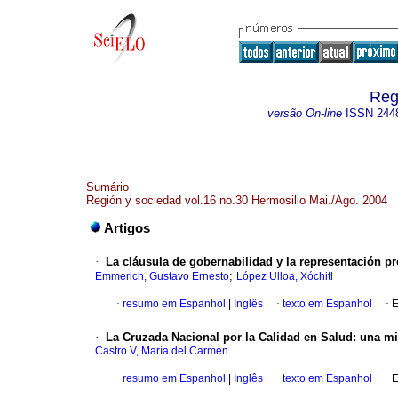
Reg
versão On-line
ISSN
244
Sumário
Región y sociedad vol.16 no.30 Hermosillo Mai./Ago. 2004
Artigos
·
La cláusula de gobernabilidad y la representación p
;
Emmerich, Gustavo Ernesto
López Ulloa, Xóchitl
·
resumo em Espanhol
|
Inglês
·
texto em Espanhol
·
E
·
La Cruzada Nacional por la Calidad en Salud
:
una mi
Castro V, María del Carmen
·
resumo em Espanhol
|
Inglês
·
texto em Espanhol
·
E