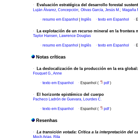
·
Evaluación estratégica del desarrollo forestal suste
;
;
Luján Álvarez, Concepción
Olivas García, Jesús M.
Magaña 
·
resumo em Espanhol
|
Inglês
·
texto em Espanhol
·
E
·
La explotación de un recurso mineral en la frontera 
Taylor Hansen, Lawrence Douglas
·
resumo em Espanhol
|
Inglês
·
texto em Espanhol
·
E
Notas críticas
·
La deslocalización de la producción
en la era global
Fouquet G., Anne
·
texto em Espanhol
·
Espanhol (
pdf
)
·
El horizonte epistémico del cuerpo
Pacheco Ladrón de Guevara, Lourdes C.
·
texto em Espanhol
·
Espanhol (
pdf
)
Resenhas
·
La transición votada
:
Crítica a la interpretación del 
Moch Arias, Rita