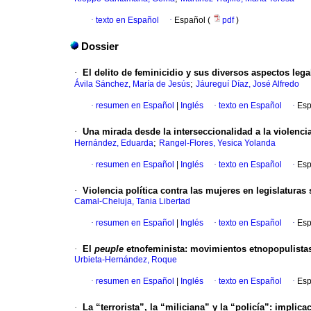
·
texto en Español
·
Español (
pdf
)
Dossier
·
El delito de feminicidio y sus diversos aspectos leg
;
Ávila Sánchez, María de Jesús
Jáureguí Díaz, José Alfredo
·
resumen en Español
|
Inglés
·
texto en Español
·
Esp
·
Una mirada desde la interseccionalidad a la violenci
;
Hernández, Eduarda
Rangel-Flores, Yesica Yolanda
·
resumen en Español
|
Inglés
·
texto en Español
·
Esp
·
Violencia política contra las mujeres en legislatura
Camal-Cheluja, Tania Libertad
·
resumen en Español
|
Inglés
·
texto en Español
·
Esp
·
El
peuple
etnofeminista: movimientos etnopopulistas,
Urbieta-Hernández, Roque
·
resumen en Español
|
Inglés
·
texto en Español
·
Esp
·
La “terrorista”, la “miliciana” y la “policía”: impli