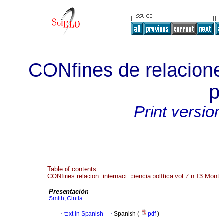
CONfines de relacione
p
Print versio
Table of contents
CONfines relacion. internaci. ciencia política vol.7 n.13 Mo
Presentación
Smith, Cintia
·
text in Spanish
·
Spanish (
pdf
)