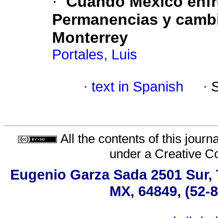
·
Cuando México enfre
Permanencias y cambi
Monterrey
Portales, Luis
·
text in Spanish
·
All the contents of this jour
under a
Creative C
Eugenio Garza Sada 2501 Sur, 
MX, 64849, (52-8