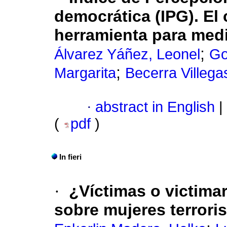
democrática (IPG). El
herramienta para medi
;
Álvarez Yáñez, Leonel
Go
;
Margarita
Becerra Villega
·
abstract in English
|
(
pdf
)
In fieri
·
¿Víctimas o victim
sobre mujeres terroris