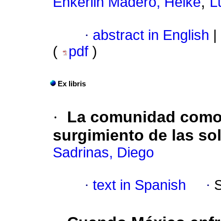
;
Enkerlin Madero, Helke
L
·
abstract in English
|
(
pdf
)
Ex libris
·
La comunidad como p
surgimiento de las so
Sadrinas, Diego
·
text in Spanish
·