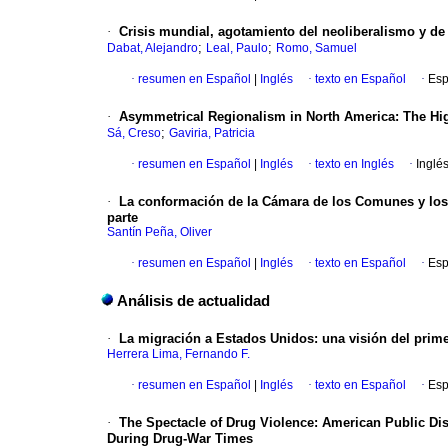
·
Crisis mundial, agotamiento del neoliberalismo y d
;
;
Dabat, Alejandro
Leal, Paulo
Romo, Samuel
·
resumen en Español
|
Inglés
·
texto en Español
·
Esp
·
Asymmetrical Regionalism in North America
:
The Hi
;
Sá, Creso
Gaviria, Patricia
·
resumen en Español
|
Inglés
·
texto en Inglés
·
Inglé
·
La conformación de la Cámara de los Comunes y los 
parte
Santín Peña, Oliver
·
resumen en Español
|
Inglés
·
texto en Español
·
Esp
Análisis de actualidad
·
La migración a Estados Unidos
:
una visión del prime
Herrera Lima, Fernando F.
·
resumen en Español
|
Inglés
·
texto en Español
·
Esp
·
The Spectacle of Drug Violence
:
American Public Dis
During Drug-War Times