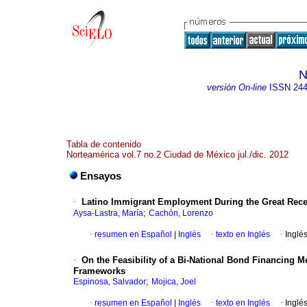
N
versión On-line
ISSN
244
Tabla de contenido
Norteamérica vol.7 no.2 Ciudad de México jul./dic. 2012
Ensayos
·
Latino Immigrant Employment During the Great Rec
;
Aysa-Lastra, María
Cachón, Lorenzo
·
resumen en Español
|
Inglés
·
texto en Inglés
·
Inglé
·
On the Feasibility of a Bi-National Bond Financing M
Frameworks
;
Espinosa, Salvador
Mojica, Joel
·
resumen en Español
|
Inglés
·
texto en Inglés
·
Inglé