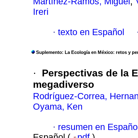
;
Martínez-Ramos, Miguel
Ireri
·
texto en Español
Suplemento: La Ecología en México: retos y pe
·
Perspectivas de la 
megadiverso
Rodríguez-Correa, Herna
Oyama, Ken
·
resumen en Españo
Español (
pdf
)