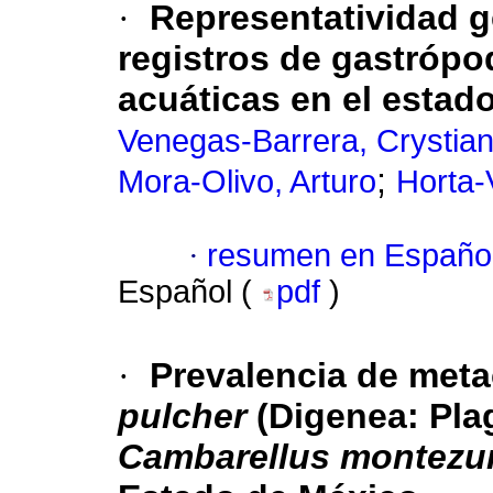
·
Representatividad g
registros de gastrópod
acuáticas en el estad
Venegas-Barrera, Crystian
;
Mora-Olivo, Arturo
Horta-
·
resumen en Españo
Español (
pdf
)
·
Prevalencia de meta
pulcher
(Digenea: Plag
Cambarellus montez