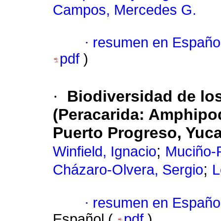
Campos, Mercedes G.
·
resumen en Españo
pdf
)
·
Biodiversidad de lo
(Peracarida: Amphipo
Puerto Progreso, Yuc
;
Winfield, Ignacio
Muciño-R
;
Cházaro-Olvera, Sergio
L
·
resumen en Españo
Español (
pdf
)