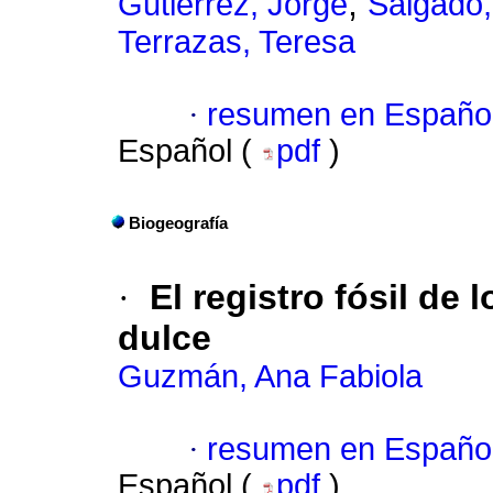
;
Gutiérrez, Jorge
Salgado,
Terrazas, Teresa
·
resumen en Españo
Español (
pdf
)
Biogeografía
·
El registro fósil de
dulce
Guzmán, Ana Fabiola
·
resumen en Españo
Español (
pdf
)