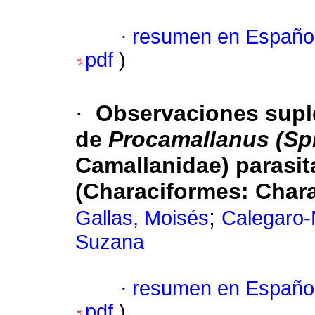
·
resumen en Españo
pdf
)
·
Observaciones suple
de
Procamallanus (Sp
Camallanidae) parasi
(Characiformes: Chara
;
Gallas, Moisés
Calegaro-
Suzana
·
resumen en Españo
pdf
)