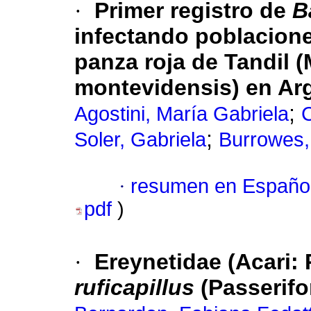
·
Primer registro de
B
infectando poblacion
panza roja de Tandil 
montevidensis) en Ar
;
Agostini, María Gabriela
C
;
Soler, Gabriela
Burrowes, 
·
resumen en Españo
pdf
)
·
Ereynetidae (Acari:
ruficapillus
(Passerifo