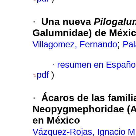
·
Una nueva
Pilogal
Galumnidae) de Méxi
;
Villagomez, Fernando
Pal
·
resumen en Españo
pdf
)
·
Ácaros de las famil
Neopygmephoridae (A
en México
Vázquez-Rojas, Ignacio M