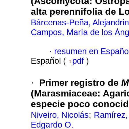
(Ascomycota: Ostropal
alta perennifolia de L
Bárcenas-Peña, Alejandri
Campos, María de los Áng
·
resumen en Españo
Español (
pdf
)
·
Primer registro de
M
(Marasmiaceae: Agari
especie poco conocid
;
Niveiro, Nicolás
Ramírez, 
Edgardo O.