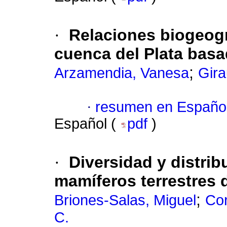
·
Relaciones biogeogr
cuenca del Plata bas
;
Arzamendia, Vanesa
Gira
·
resumen en Españo
Español (
pdf
)
·
Diversidad y distrib
mamíferos terrestres 
;
Briones-Salas, Miguel
Cor
C.