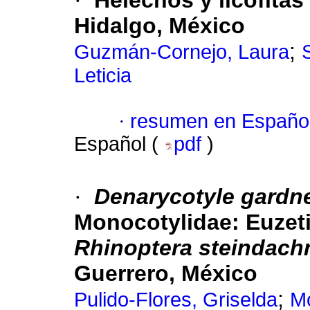
·
Helechos y licofitas
Hidalgo, México
;
Guzmán-Cornejo, Laura
Leticia
·
resumen en Españo
Español (
pdf
)
·
Denarycotyle gardne
Monocotylidae: Euzeti
Rhinoptera steindach
Guerrero, México
;
Pulido-Flores, Griselda
Mo