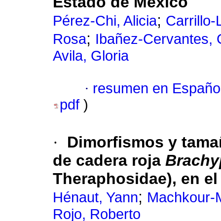
Estado de México
;
Pérez-Chi, Alicia
Carrillo
;
Rosa
Ibañez-Cervantes, 
Avila, Gloria
·
resumen en Españo
pdf
)
·
Dimorfismos y tamañ
de cadera roja
Brachy
Theraphosidae), en el
;
Hénaut, Yann
Machkour-M
Rojo, Roberto