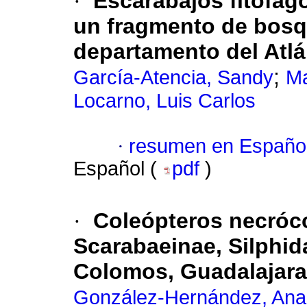
·
Escarabajos fitófag
un fragmento de bosqu
departamento del Atlá
;
García-Atencia, Sandy
Ma
Locarno, Luis Carlos
·
resumen en Españo
Español (
pdf
)
·
Coleópteros necróc
Scarabaeinae, Silphid
Colomos, Guadalajara,
González-Hernández, Ana