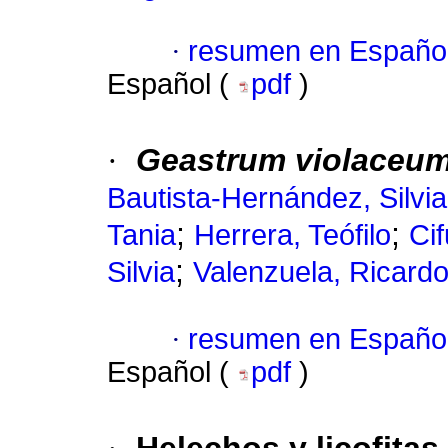
·
resumen en Españo
Español (
pdf
)
·
Geastrum violaceu
Bautista-Hernández, Silvia
;
;
Tania
Herrera, Teófilo
Ci
;
Silvia
Valenzuela, Ricard
·
resumen en Españo
Español (
pdf
)