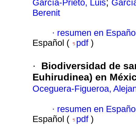
;
García-Prieto, Luis
García
Berenit
·
resumen en Españo
Español (
pdf
)
·
Biodiversidad de sa
Euhirudinea) en Méxi
Oceguera-Figueroa, Aleja
·
resumen en Españo
Español (
pdf
)