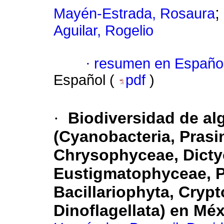
;
Mayén-Estrada, Rosaura
Aguilar, Rogelio
·
resumen en Españo
Español (
pdf
)
·
Biodiversidad de al
(Cyanobacteria, Pras
Chrysophyceae, Dict
Eustigmatophyceae, 
Bacillariophyta, Cryp
Dinoflagellata) en Mé