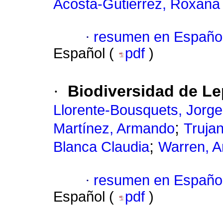
Acosta-Gutiérrez, Roxana
·
resumen en Españo
Español (
pdf
)
·
Biodiversidad de Le
Llorente-Bousquets, Jorge
;
Martínez, Armando
Truja
;
Blanca Claudia
Warren, A
·
resumen en Españo
Español (
pdf
)