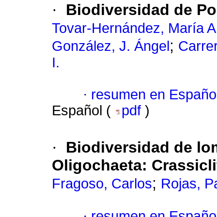
·
Biodiversidad de Po
Tovar-Hernández, María 
;
González, J. Ángel
Carrer
I.
·
resumen en Españo
Español (
pdf
)
·
Biodiversidad de lom
Oligochaeta: Crassicli
;
Fragoso, Carlos
Rojas, Pa
·
resumen en Españo