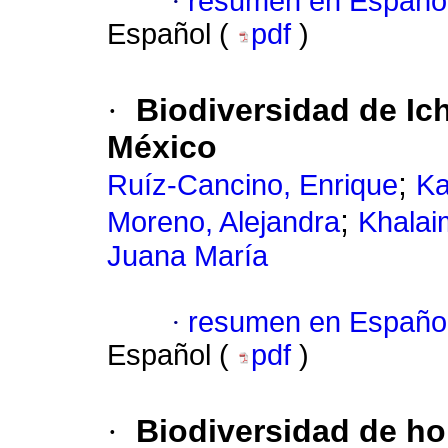
·
resumen en Españo
Español (
pdf
)
·
Biodiversidad de I
México
;
Ruíz-Cancino, Enrique
Ka
;
Moreno, Alejandra
Khalai
Juana María
·
resumen en Españo
Español (
pdf
)
·
Biodiversidad de h