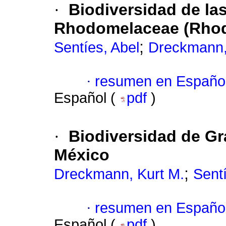
·
Biodiversidad de la
Rhodomelaceae (Rhod
;
Sentíes, Abel
Dreckmann,
·
resumen en Españo
Español (
pdf
)
·
Biodiversidad de Gr
México
;
Dreckmann, Kurt M.
Sentí
·
resumen en Españo
Español (
pdf
)