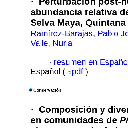
·
Perturbación post-hu
abundancia relativa d
Selva Maya, Quintana
Ramírez-Barajas, Pablo J
Valle, Nuria
·
resumen en Españo
Español (
pdf
)
Conservación
·
Composición y diver
en comunidades de
P