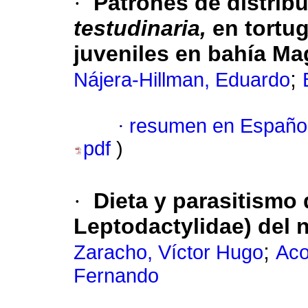
·
Patrones de distrib
testudinaria,
en tortu
juveniles en bahía M
;
Nájera-Hillman, Eduardo
·
resumen en Españo
pdf
)
·
Dieta y parasitismo
Leptodactylidae) del 
;
Zaracho, Víctor Hugo
Aco
Fernando