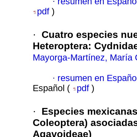
·
resumen en Españo
pdf
)
·
Cuatro especies nu
Heteroptera: Cydnida
Mayorga-Martínez, María C
·
resumen en Españo
Español (
pdf
)
·
Especies mexicanas 
Coleoptera) asociada
Agavoideae)