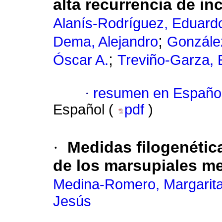
alta recurrencia de i
Alanís-Rodríguez, Eduard
;
Dema, Alejandro
González
;
Óscar A.
Treviño-Garza, 
·
resumen en Españo
Español (
pdf
)
·
Medidas filogenétic
de los marsupiales m
Medina-Romero, Margarit
Jesús