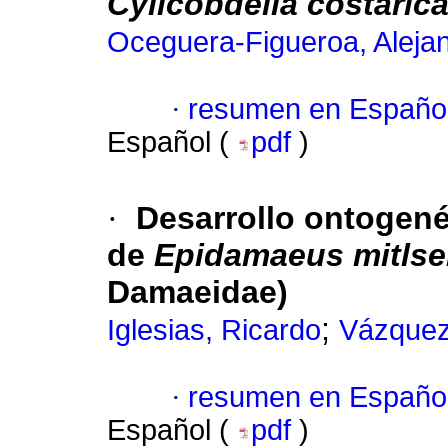
Cylicobdella costaric
Oceguera-Figueroa, Aleja
·
resumen en Españo
Español (
pdf
)
·
Desarrollo ontogené
de
Epidamaeus mitlse
Damaeidae)
;
Iglesias, Ricardo
Vázquez
·
resumen en Españo
Español (
pdf
)