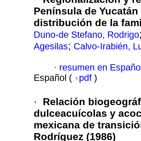
Península de Yucatán 
distribución de la fa
Duno-de Stefano, Rodrigo
;
Agesilas
Calvo-Irabién, L
·
resumen en Españo
Español (
pdf
)
·
Relación biogeográf
dulceacuícolas y acoci
mexicana de transici
Rodríguez (1986)