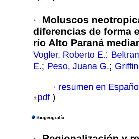
·
Moluscos neotropi
diferencias de forma 
río Alto Paraná media
;
Vogler, Roberto E.
Beltram
;
;
E.
Peso, Juana G.
Griffi
·
resumen en Españo
pdf
)
Biogeografía
·
Regionalización y r