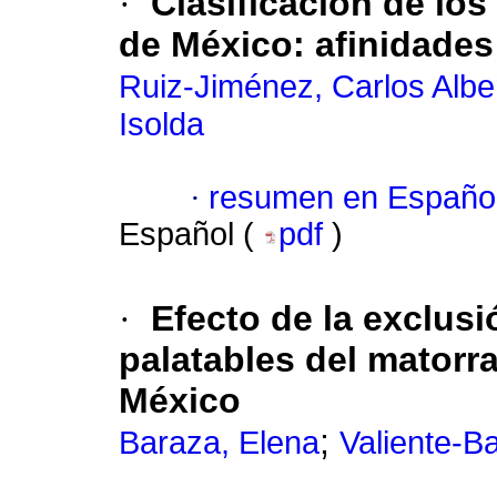
·
Clasificación de lo
de México
:
afinidades 
Ruiz-Jiménez, Carlos Albe
Isolda
·
resumen en Españo
Español (
pdf
)
·
Efecto de la exclus
palatables del matorra
México
;
Baraza, Elena
Valiente-B