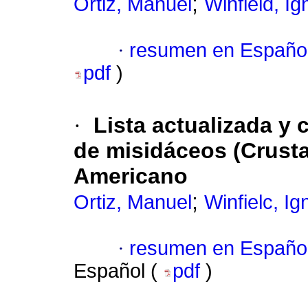
;
Ortiz, Manuel
Winfield, Ig
·
resumen en Españo
pdf
)
·
Lista actualizada y 
de misidáceos (Crustac
Americano
;
Ortiz, Manuel
Winfielc, Ig
·
resumen en Españo
Español (
pdf
)