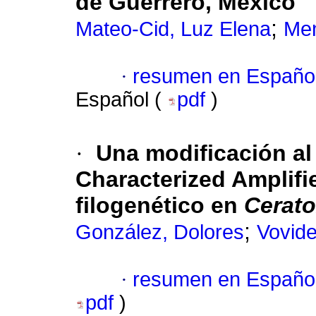
de Guerrero, México
;
Mateo-Cid, Luz Elena
Men
·
resumen en Españo
Español (
pdf
)
·
Una modificación a
Characterized Amplifi
filogenético en
Cerat
;
González, Dolores
Vovide
·
resumen en Españo
pdf
)