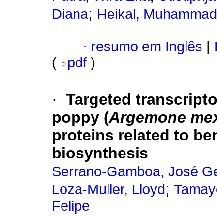
;
Diana
Heikal, Muhammad 
·
resumo em Inglês
|
(
pdf
)
·
Targeted transcript
poppy (
Argemone mex
proteins related to be
biosynthesis
Serrano-Gamboa, José G
;
Loza-Muller, Lloyd
Tamayo
Felipe