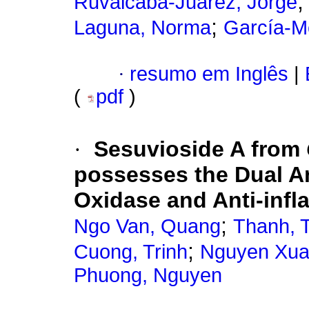
Ruvalcaba-Juárez, Jorge
;
Laguna, Norma
García-M
·
resumo em Inglês
|
(
pdf
)
·
Sesuvioside A from
possesses the Dual An
Oxidase and Anti-infl
;
Ngo Van, Quang
Thanh, 
;
Cuong, Trinh
Nguyen Xua
Phuong, Nguyen