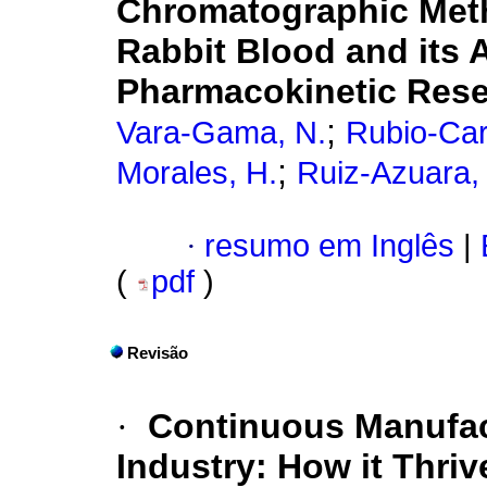
Chromatographic Metho
Rabbit Blood and its A
Pharmacokinetic Res
;
Vara-Gama, N.
Rubio-Car
;
Morales, H.
Ruiz-Azuara, 
·
resumo em Inglês
|
(
pdf
)
Revisão
·
Continuous Manufac
Industry: How it Thri