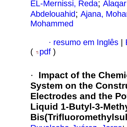
;
EL-Mernissi, Reda
Alaqa
;
Abdelouahid
Ajana, Moh
Mohammed
·
resumo em Inglês
|
(
pdf
)
·
Impact of the Chemi
System on the Constru
Electrodes and the Pot
Liquid 1-Butyl-3-Meth
Bis(Trifluoromethylsu