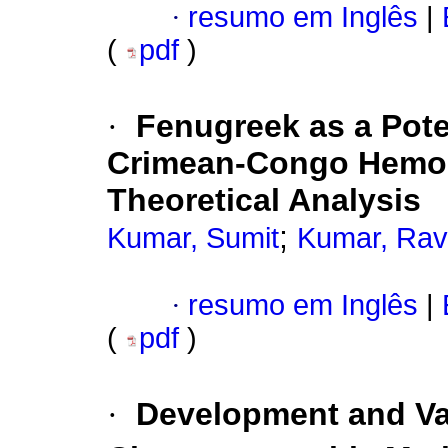
·
resumo em Inglês
|
(
pdf
)
·
Fenugreek as a Poten
Crimean-Congo Hemorr
Theoretical Analysis
;
Kumar, Sumit
Kumar, Rav
·
resumo em Inglês
|
(
pdf
)
·
Development and Val