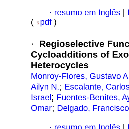
·
resumo em Inglês
|
(
pdf
)
·
Regioselective Func
Cycloadditions of Ex
Heterocycles
Monroy-Flores, Gustavo A
;
Ailyn N.
Escalante, Carlo
;
Israel
Fuentes-Benítes, A
;
Omar
Delgado, Francisco
·
resumo em Inglês
|