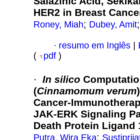
Salazinic Acid, Sekik
HER2 in Breast Cance
;
Roney, Miah
Dubey, Amit
·
resumo em Inglês
|
(
pdf
)
·
In silico
Computatio
(
Cinnamomum verum
Cancer-Immunotherap
JAK-ERK Signaling Pa
Death Protein Ligand 
;
Putra, Wira Eka
Sustiprij