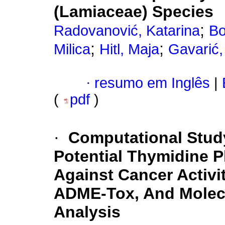
(Lamiaceae) Species
;
Radovanović, Katarina
Bo
;
;
Milica
Hitl, Maja
Gavarić
·
resumo em Inglês
|
(
pdf
)
·
Computational Study
Potential Thymidine P
Against Cancer Activi
ADME-Tox, And Molec
Analysis