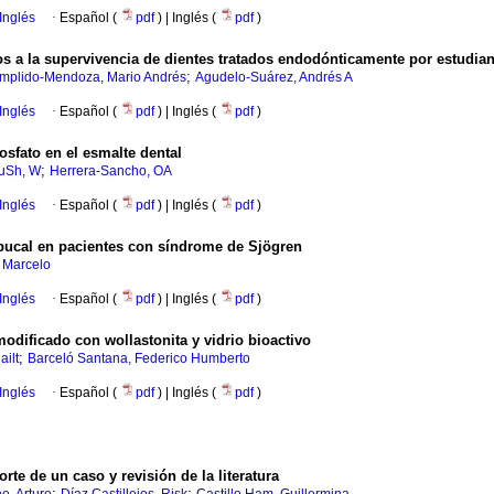
Inglés
·
Español (
pdf
) | Inglés (
pdf
)
s a la supervivencia de dientes tratados endodónticamente por estudian
;
mplido-Mendoza, Mario Andrés
Agudelo-Suárez, Andrés A
Inglés
·
Español (
pdf
) | Inglés (
pdf
)
osfato en el esmalte dental
;
uSh, W
Herrera-Sancho, OA
Inglés
·
Español (
pdf
) | Inglés (
pdf
)
 bucal en pacientes con síndrome de Sjögren
, Marcelo
Inglés
·
Español (
pdf
) | Inglés (
pdf
)
odificado con wollastonita y vidrio bioactivo
;
ailt
Barceló Santana, Federico Humberto
Inglés
·
Español (
pdf
) | Inglés (
pdf
)
rte de un caso y revisión de la literatura
;
;