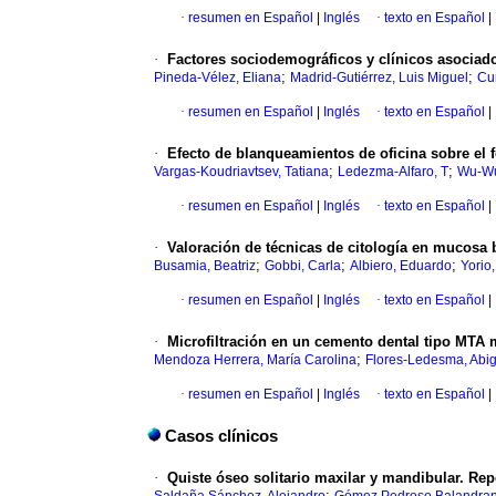
·
resumen en Español
|
Inglés
·
texto en Español
|
·
Factores sociodemográficos y clínicos asociado
;
;
Pineda-Vélez, Eliana
Madrid-Gutiérrez, Luis Miguel
Cu
·
resumen en Español
|
Inglés
·
texto en Español
|
·
Efecto de blanqueamientos de oficina sobre el f
;
;
Vargas-Koudriavtsev, Tatiana
Ledezma-Alfaro, T
Wu-W
·
resumen en Español
|
Inglés
·
texto en Español
|
·
Valoración de técnicas de citología en mucosa
;
;
;
Busamia, Beatriz
Gobbi, Carla
Albiero, Eduardo
Yorio
·
resumen en Español
|
Inglés
·
texto en Español
|
·
Microfiltración en un cemento dental tipo MTA m
;
Mendoza Herrera, María Carolina
Flores-Ledesma, Abig
·
resumen en Español
|
Inglés
·
texto en Español
|
Casos clínicos
·
Quiste óseo solitario maxilar y mandibular. Repo
;