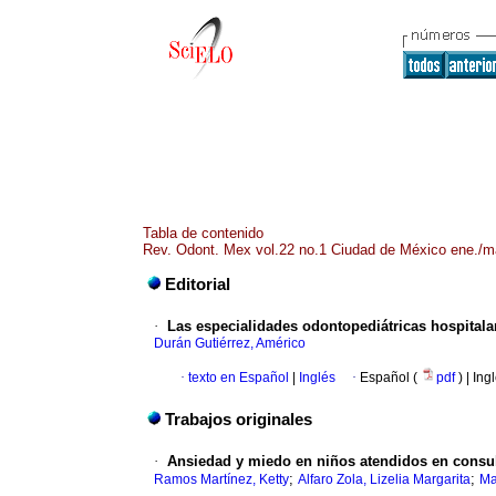
Tabla de contenido
Rev. Odont. Mex vol.22 no.1 Ciudad de México ene./m
Editorial
·
Las especialidades odontopediátricas hospitala
Durán Gutiérrez, Américo
·
texto en Español
|
Inglés
·
Español (
pdf
) | Ing
Trabajos originales
·
Ansiedad y miedo en niños atendidos en consul
;
;
Ramos Martínez, Ketty
Alfaro Zola, Lizelia Margarita
Ma