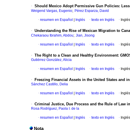
·
Should Mexico Adopt Permissive Gun Policies: Less
;
Weigend Vargas, Eugenio
Pérez Esparza, David
·
resumen en Español
|
Inglés
·
texto en Inglés
·
Inglé
·
Understanding the Rise of Mexican Migration to Can
;
Chekaraou Ibrahim, Abdou
Jian, Jisong
·
resumen en Español
|
Inglés
·
texto en Inglés
·
Inglé
·
The Right to a Clean and Healthy Environment: GMO
Gutiérrez González, Alicia
·
resumen en Español
|
Inglés
·
texto en Inglés
·
Inglé
·
Freezing Financial Assets in the United States and in
Sánchez Castillo, Delia
·
resumen en Español
|
Inglés
·
texto en Inglés
·
Inglé
·
Criminal Justice, Due Process and the Rule of Law i
Rosa Rodríguez, Paola I. de la
·
resumen en Español
|
Inglés
·
texto en Inglés
·
Inglé
Nota