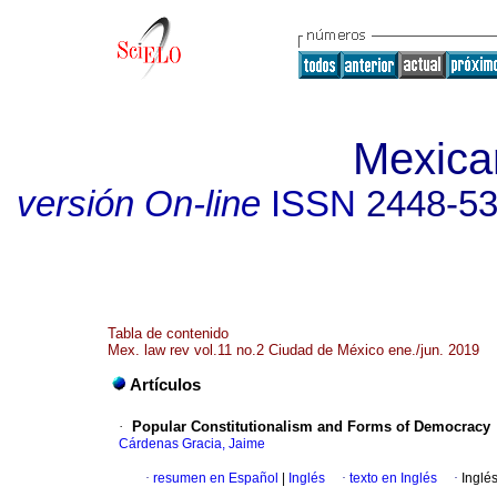
Mexica
versión On-line
ISSN
2448-5
Tabla de contenido
Mex. law rev vol.11 no.2 Ciudad de México ene./jun. 2019
Artículos
·
Popular Constitutionalism and Forms of Democracy
Cárdenas Gracia, Jaime
·
resumen en Español
|
Inglés
·
texto en Inglés
·
Inglé