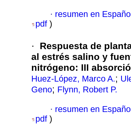
·
resumen en Españo
pdf
)
·
Respuesta de planta
al estrés salino y fue
nitrógeno
:
III absorci
;
Huez-López, Marco A.
Ule
;
Geno
Flynn, Robert P.
·
resumen en Españo
pdf
)