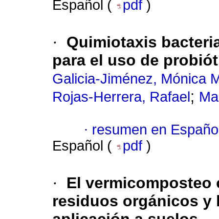
Español (
pdf
)
·
Quimiotaxis bacteri
para el uso de probió
Galicia-Jiménez, Mónica 
;
Rojas-Herrera, Rafael
Mag
·
resumen en Españo
Español (
pdf
)
·
El vermicomposteo 
residuos orgánicos y 