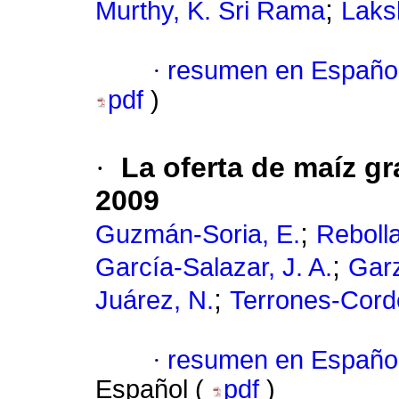
;
Murthy, K. Sri Rama
Laks
·
resumen en Españo
pdf
)
·
La oferta de maíz g
2009
;
Guzmán-Soria, E.
Rebolla
;
García-Salazar, J. A.
Garz
;
Juárez, N.
Terrones-Corde
·
resumen en Españo
Español (
pdf
)