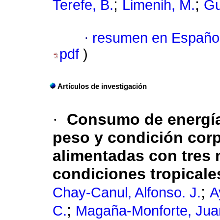
;
;
Terefe, B.
Limenih, M.
Gu
·
resumen en Españo
pdf
)
Artículos de investigación
·
Consumo de energía
peso y condición corp
alimentadas con tres n
condiciones tropicale
;
Chay-Canul, Alfonso. J.
A
;
C.
Magaña-Monforte, Jua