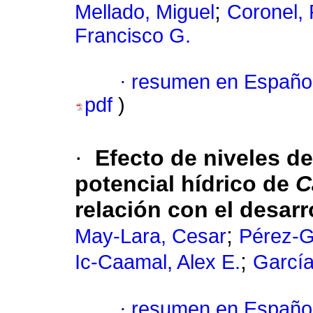
;
Mellado, Miguel
Coronel, 
Francisco G.
·
resumen en Españo
pdf
)
·
Efecto de niveles d
potencial hídrico de
C
relación con el desarr
;
May-Lara, Cesar
Pérez-Gu
;
Ic-Caamal, Alex E.
García
·
resumen en Españo