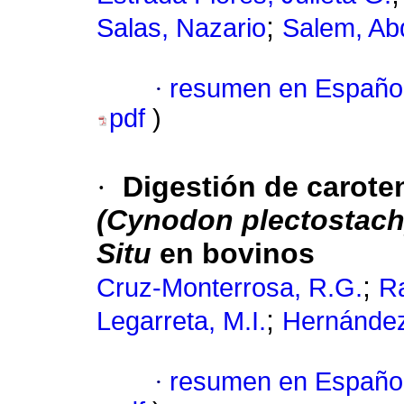
;
Salas, Nazario
Salem, Ab
·
resumen en Españo
pdf
)
·
Digestión de carote
(Cynodon plectostach
Situ
en bovinos
;
Cruz-Monterrosa, R.G.
Ra
;
Legarreta, M.I.
Hernánde
·
resumen en Españo