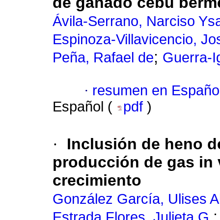
de ganado cebú berm
Ávila-Serrano, Narciso Ys
Espinoza-Villavicencio, Jo
;
Peña, Rafael de
Guerra-Ig
·
resumen en Españo
Español (
pdf
)
·
Inclusión de heno d
producción de gas in 
crecimiento
González García, Ulises A
Estrada Flores, Julieta G.