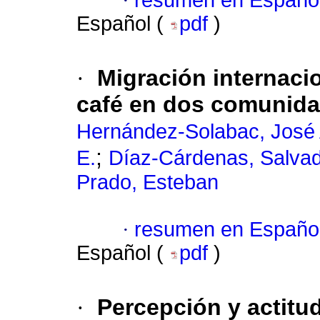
·
resumen en Españo
Español (
pdf
)
·
Migración internaci
café en dos comunida
Hernández-Solabac, José 
;
E.
Díaz-Cárdenas, Salva
Prado, Esteban
·
resumen en Españo
Español (
pdf
)
·
Percepción y actitu