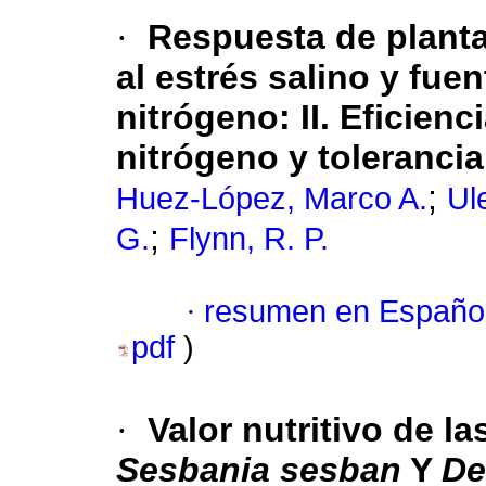
·
Respuesta de planta
al estrés salino y fue
nitrógeno
:
II.
Eficienc
nitrógeno y tolerancia
;
Huez-López, Marco A.
Ule
;
G.
Flynn, R. P.
·
resumen en Españo
pdf
)
·
Valor nutritivo de l
Sesbania sesban
Y
De