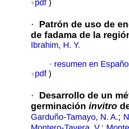
pdf
)
·
Patrón de uso de en
de fadama de la regió
Ibrahim, H. Y.
·
resumen en Españo
pdf
)
·
Desarrollo de un mét
germinación
invitro
de
;
Garduño-Tamayo, N. A.
N
;
Montero-Tavera, V.
Monte