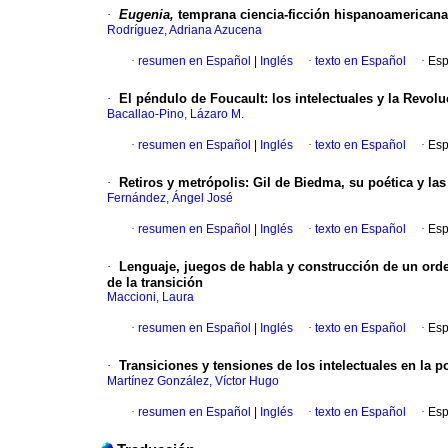
·
Eugenia,
temprana ciencia-ficción hispanoamericana
Rodríguez, Adriana Azucena
·
resumen en Español
|
Inglés
·
texto en Español
·
Esp
·
El péndulo de Foucault
:
los intelectuales y la Revo
Bacallao-Pino, Lázaro M.
·
resumen en Español
|
Inglés
·
texto en Español
·
Esp
·
Retiros y metrópolis
:
Gil de Biedma, su poética y la
Fernández, Ángel José
·
resumen en Español
|
Inglés
·
texto en Español
·
Esp
·
Lenguaje, juegos de habla y construcción de un ord
de la transición
Maccioni, Laura
·
resumen en Español
|
Inglés
·
texto en Español
·
Esp
·
Transiciones y tensiones de los intelectuales en la p
Martínez González, Víctor Hugo
·
resumen en Español
|
Inglés
·
texto en Español
·
Esp