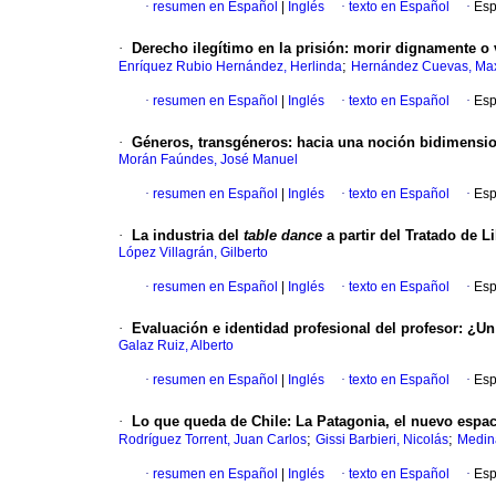
·
resumen en Español
|
Inglés
·
texto en Español
·
Esp
·
Derecho ilegítimo en la prisión
:
morir dignamente o v
;
Enríquez Rubio Hernández, Herlinda
Hernández Cuevas, Max
·
resumen en Español
|
Inglés
·
texto en Español
·
Esp
·
Géneros, transgéneros
:
hacia una noción bidimension
Morán Faúndes, José Manuel
·
resumen en Español
|
Inglés
·
texto en Español
·
Esp
·
La industria del
table dance
a partir del Tratado de 
López Villagrán, Gilberto
·
resumen en Español
|
Inglés
·
texto en Español
·
Esp
·
Evaluación e identidad profesional del profesor
:
¿Un
Galaz Ruiz, Alberto
·
resumen en Español
|
Inglés
·
texto en Español
·
Esp
·
Lo que queda de Chile
:
La Patagonia, el nuevo espac
;
;
Rodríguez Torrent, Juan Carlos
Gissi Barbieri, Nicolás
Medin
·
resumen en Español
|
Inglés
·
texto en Español
·
Esp