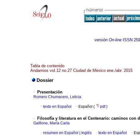
versión On-line
ISSN
259
Tabla de contenido
Andamios vol.12 no.27 Ciudad de México ene./abr. 2015
Dossier
·
Presentación
Romero Chumacero, Leticia
·
texto en Español
·
Español (
pdf
)
·
Filosofía y literatura en el Centenario
:
caminos con d
Galfione, María Carla
·
resumen en Español
|
Inglés
·
texto en Español
·
Esp