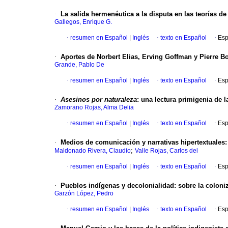
·
La salida hermenéutica a la disputa en las teorías d
Gallegos, Enrique G.
·
resumen en Español
|
Inglés
·
texto en Español
·
Esp
·
Aportes de Norbert Elias, Erving Goffman y Pierre Bo
Grande, Pablo De
·
resumen en Español
|
Inglés
·
texto en Español
·
Esp
·
Asesinos por naturaleza
:
una lectura primigenia de la
Zamorano Rojas, Alma Delia
·
resumen en Español
|
Inglés
·
texto en Español
·
Esp
·
Medios de comunicación y narrativas hipertextuales
;
Maldonado Rivera, Claudio
Valle Rojas, Carlos del
·
resumen en Español
|
Inglés
·
texto en Español
·
Esp
·
Pueblos indígenas y decolonialidad
:
sobre la coloni
Garzón López, Pedro
·
resumen en Español
|
Inglés
·
texto en Español
·
Esp