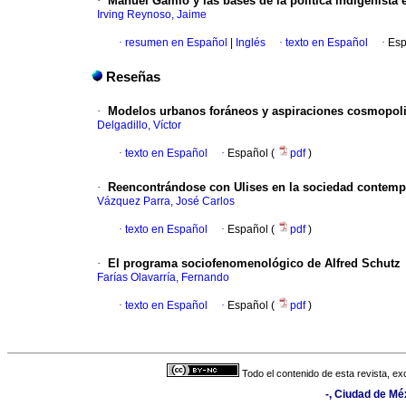
·
Manuel Gamio y las bases de la política indigenista
Irving Reynoso, Jaime
·
resumen en Español
|
Inglés
·
texto en Español
·
Esp
Reseñas
·
Modelos urbanos foráneos y aspiraciones cosmopoli
Delgadillo, Víctor
·
texto en Español
·
Español (
pdf
)
·
Reencontrándose con Ulises en la sociedad contem
Vázquez Parra, José Carlos
·
texto en Español
·
Español (
pdf
)
·
El programa sociofenomenológico de Alfred Schutz
Farías Olavarría, Fernando
·
texto en Español
·
Español (
pdf
)
Todo el contenido de esta revista, ex
-, Ciudad de Mé