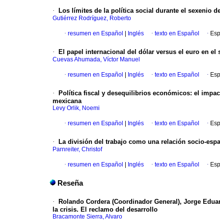
·
Los límites de la política social durante el sexenio d
Gutiérrez Rodríguez, Roberto
·
resumen en Español
|
Inglés
·
texto en Español
·
Esp
·
El papel internacional del dólar versus el euro en el 
Cuevas Ahumada, Víctor Manuel
·
resumen en Español
|
Inglés
·
texto en Español
·
Esp
·
Política fiscal y desequilibrios económicos: el impa
mexicana
Levy Orlik, Noemi
·
resumen en Español
|
Inglés
·
texto en Español
·
Esp
·
La división del trabajo como una relación socio-espa
Parnreiter, Christof
·
resumen en Español
|
Inglés
·
texto en Español
·
Esp
Reseña
·
Rolando Cordera (Coordinador General), Jorge Edua
la crisis. El reclamo del desarrollo
Bracamonte Sierra, Alvaro