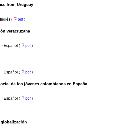
nce from Uruguay
Inglés (
pdf
)
ión veracruzana
·
Español (
pdf
)
·
Español (
pdf
)
social de los jóvenes colombianos en España
·
Español (
pdf
)
 globalización