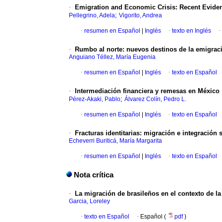
·
Emigration and Economic Crisis
:
Recent Evide
;
Pellegrino, Adela
Vigorito, Andrea
·
resumen en Español
|
Inglés
·
texto en Inglés
·
·
Rumbo al norte
:
nuevos destinos de la emigrac
Anguiano Téllez, María Eugenia
·
resumen en Español
|
Inglés
·
texto en Español
·
Intermediación financiera y remesas en México
;
Pérez-Akaki, Pablo
Álvarez Colín, Pedro L.
·
resumen en Español
|
Inglés
·
texto en Español
·
Fracturas identitarias
:
migración e integración 
Echeverri Buriticá, María Margarita
·
resumen en Español
|
Inglés
·
texto en Español
Nota crítica
·
La migración de brasileños en el contexto de la
Garcia, Loreley
·
texto en Español
·
Español (
pdf
)