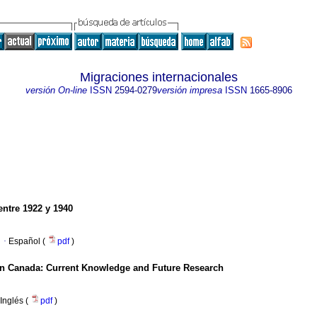
Migraciones internacionales
versión On-line
ISSN
2594-0279
versión impresa
ISSN
1665-8906
ntre 1922 y 1940
·
Español (
pdf
)
in Canada
:
Current Knowledge and Future Research
Inglés (
pdf
)