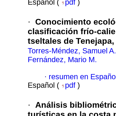
Español (
pdf
)
·
Conocimiento ecológ
clasificación frío-cali
tseltales de Tenejapa
Torres-Méndez, Samuel A.
Fernández, Mario M.
·
resumen en Españo
Español (
pdf
)
·
Análisis bibliométri
turísticas en la costa