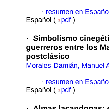
·
resumen en Españo
Español (
pdf
)
·
Simbolismo cinegétic
guerreros entre los M
postclásico
Morales-Damián, Manuel A
·
resumen en Españo
Español (
pdf
)
·
Almas lacandonas: e