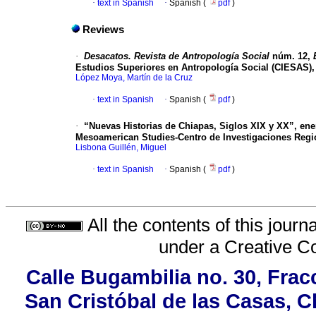
·
text in Spanish
·
Spanish (
pdf
)
Reviews
·
Desacatos. Revista de Antropología Social
núm. 12,
Estudios Superiores en Antropología Social (CIESAS)
López Moya, Martín de la Cruz
·
text in Spanish
·
Spanish (
pdf
)
·
“Nuevas Historias de Chiapas, Siglos XIX y XX”, ene
Mesoamerican Studies-Centro de Investigaciones Reg
Lisbona Guillén, Miguel
·
text in Spanish
·
Spanish (
pdf
)
All the contents of this jour
under a
Creative C
Calle Bugambilia no. 30, Fra
San Cristóbal de las Casas, C