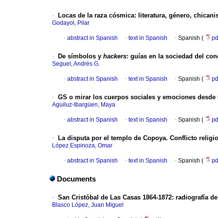
·
Locas de la raza cósmica: literatura, género, chican
Godayol, Pilar
·
abstract in Spanish
·
text in Spanish
·
Spanish (
p
·
De símbolos y
hackers
: guías en la sociedad del co
Seguel, Andrés G.
·
abstract in Spanish
·
text in Spanish
·
Spanish (
p
·
GS o mirar los cuerpos sociales y emociones desd
Aguiluz-Ibargüen, Maya
·
abstract in Spanish
·
text in Spanish
·
Spanish (
p
·
La disputa por el templo de Copoya. Conflicto religi
López Espinoza, Omar
·
abstract in Spanish
·
text in Spanish
·
Spanish (
p
Documents
·
San Cristóbal de Las Casas 1864-1872: radiografía de
Blasco López, Juan Miguel