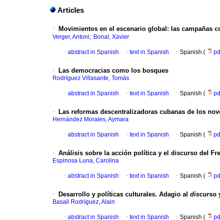
Articles
·
Movimientos en el escenario global: las campañas c
;
Verger, Antoni
Bonal, Xavier
·
abstract in Spanish
·
text in Spanish
·
Spanish (
p
·
Las democracias como los bosques
Rodríguez Villasante, Tomás
·
abstract in Spanish
·
text in Spanish
·
Spanish (
p
·
Las reformas descentralizadoras cubanas de los nov
Hernández Morales, Aymara
·
abstract in Spanish
·
text in Spanish
·
Spanish (
p
·
Análisis sobre la acción política y el discurso del F
Espinosa Luna, Carolina
·
abstract in Spanish
·
text in Spanish
·
Spanish (
p
·
Desarrollo y políticas culturales. Adagio al
dis
curso 
Basail Rodríguez, Alain
·
abstract in Spanish
·
text in Spanish
·
Spanish (
p