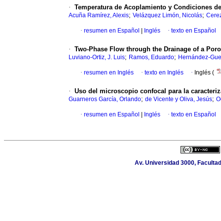
·
Temperatura de Acoplamiento y Condiciones de
;
;
Acuña Ramírez, Alexis
Velázquez Limón, Nicolás
Cere
·
resumen en Español
|
Inglés
·
texto en Español
·
Two-Phase Flow through the Drainage of a Poro
;
;
Luviano-Ortiz, J. Luis
Ramos, Eduardo
Hernández-Guer
·
resumen en Inglés
·
texto en Inglés
·
Inglés (
·
Uso del microscopio confocal para la caracter
;
;
Guarneros García, Orlando
de Vicente y Oliva, Jesús
O
·
resumen en Español
|
Inglés
·
texto en Español
Av. Universidad 3000, Facultad