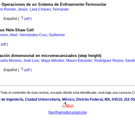
 Operaciones de un Sistema de Enfriamiento-Termosolar
;
zo Román, Jesús
Lara Chávez, Fernando
·
Español (
pdf
)
us Hele-Shaw Cell
;
rero, Abel
Hernández-Cruz, Guillermo
pdf
)
ización dimensional en micromecanizados (step height)
;
;
caña Moreno, José Luis
Maya Méndez, Mauro Eduardo
Rodríguez Reyna, Sandr
·
Español (
pdf
)
Todo el contenido de esta revista, excepto dónde está identificado, está bajo una
Licencia 
 de Ingeniería, Ciudad Universitaria, México, Distrito Federal, MX, 04510, (52-5
fjso@servidor.unam.mx