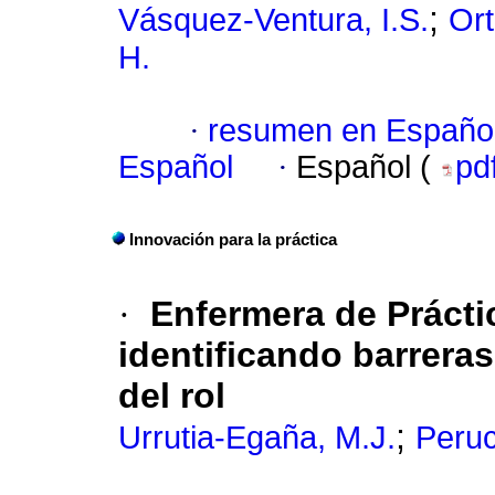
;
Vásquez-Ventura, I.S.
Or
H.
·
resumen en Españo
Español
·
Español (
pd
Innovación para la práctica
·
Enfermera de Prácti
identificando barreras
del rol
;
Urrutia-Egaña, M.J.
Peruc