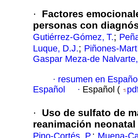
·
Factores emocional
personas con diagnós
;
Gutiérrez-Gómez, T.
Peña
;
Luque, D.J.
Piñones-Mart
Gaspar Meza-de Nalvarte,
·
resumen en Españo
Español
·
Español (
pd
·
Uso de sulfato de m
reanimación neonatal
;
Pino-Cortés, P.
Muena-Ca