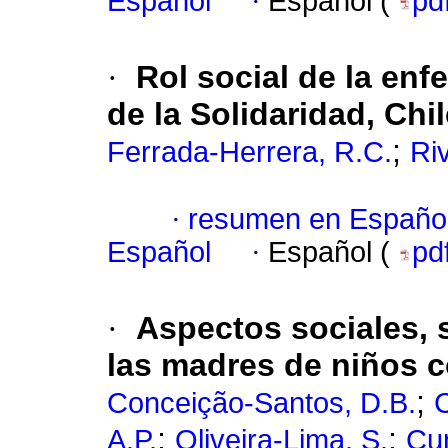
Español
·
Español (
pd
·
Rol social de la enf
de la Solidaridad, Chi
;
Ferrada-Herrera, R.C.
Ri
·
resumen en Españo
Español
·
Español (
pd
·
Aspectos sociales, 
las madres de niños c
;
Conceição-Santos, D.B.
C
;
;
A.P.
Oliveira-Lima, S.
Cun