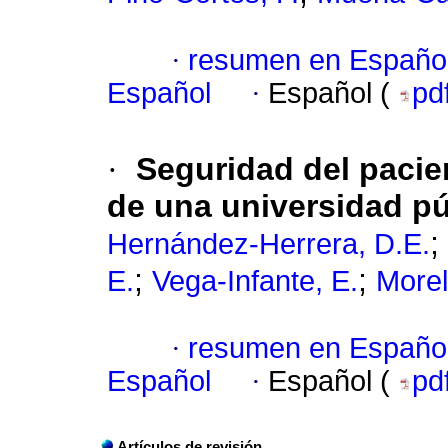
·
resumen en Españo
Español
·
Español (
pd
·
Seguridad del pacie
de una universidad pú
;
Hernández-Herrera, D.E.
;
;
E.
Vega-Infante, E.
Morel
·
resumen en Españo
Español
·
Español (
pd
Artículos de revisión