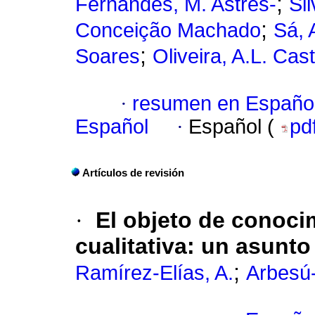
;
Fernandes, M. Astrês-
Si
;
Conceição Machado
Sá, 
;
Soares
Oliveira, A.L. Cas
·
resumen en Españo
Español
·
Español (
pd
Artículos de revisión
·
El objeto de conoci
cualitativa: un asunt
;
Ramírez-Elías, A.
Arbesú-