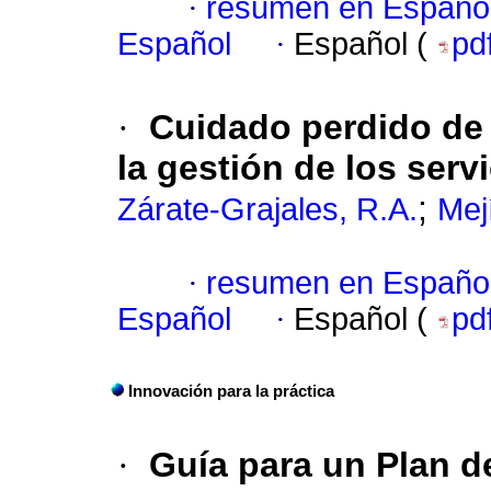
·
resumen en Españo
Español
·
Español (
pd
·
Cuidado perdido de 
la gestión de los serv
;
Zárate-Grajales, R.A.
Mej
·
resumen en Españo
Español
·
Español (
pd
Innovación para la práctica
·
Guía para un Plan d