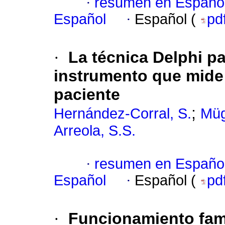
·
resumen en Españo
Español
·
Español (
pd
·
La técnica Delphi pa
instrumento que mide
paciente
;
Hernández-Corral, S.
Müg
Arreola, S.S.
·
resumen en Españo
Español
·
Español (
pd
·
Funcionamiento fami