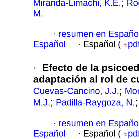
;
Miranda-Limachi, K.E.
Ro
M.
·
resumen en Españo
Español
·
Español (
pd
·
Efecto de la psicoe
adaptación al rol de c
;
Cuevas-Cancino, J.J.
Mor
;
M.J.
Padilla-Raygoza, N.
·
resumen en Españo
Español
·
Español (
pd