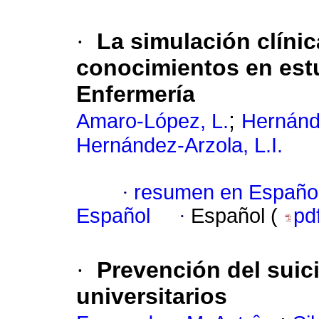
·
La simulación clínic
conocimientos en estu
Enfermería
;
Amaro-López, L.
Hernánd
Hernández-Arzola, L.I.
·
resumen en Españo
Español
·
Español (
pd
·
Prevención del suic
universitarios