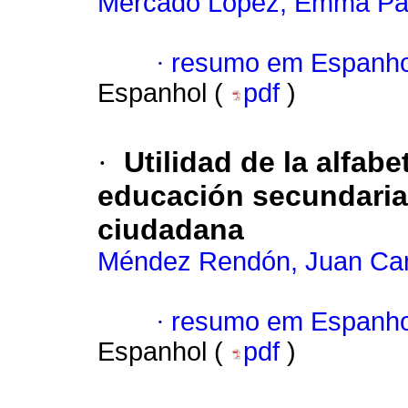
Mercado López, Emma Pat
·
resumo em Espanho
Espanhol (
pdf
)
·
Utilidad de la alfab
educación secundaria 
ciudadana
Méndez Rendón, Juan Ca
·
resumo em Espanho
Espanhol (
pdf
)