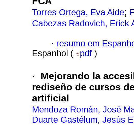
FCA
;
Torres Ortega, Eva Aide
F
Cabezas Radovich, Erick 
·
resumo em Espanho
Espanhol (
pdf
)
·
Mejorando la accesib
rediseño de cursos de
artificial
Mendoza Román, José Ma
Duarte Gastélum, Jesús E