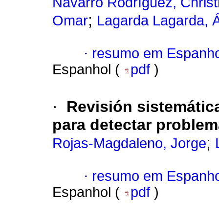
Navarro Rodríguez, Christ
;
Omar
Lagarda Lagarda, 
·
resumo em Espanho
Espanhol (
pdf
)
·
Revisión sistemática
para detectar proble
;
Rojas-Magdaleno, Jorge
·
resumo em Espanho
Espanhol (
pdf
)