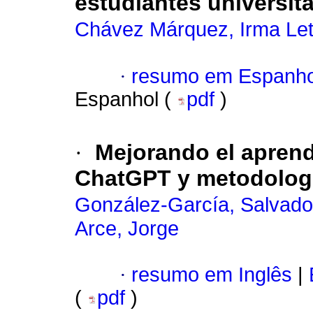
estudiantes universita
Chávez Márquez, Irma Let
·
resumo em Espanho
Espanhol (
pdf
)
·
Mejorando el aprend
ChatGPT y metodologí
González-García, Salvado
Arce, Jorge
·
resumo em Inglês
|
(
pdf
)