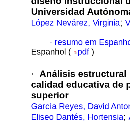
diseño instruccional d
Universidad Autónom
;
López Nevárez, Virginia
V
·
resumo em Espanho
Espanhol (
pdf
)
·
Análisis estructural
calidad educativa de 
superior
García Reyes, David Anto
;
Eliseo Dantés, Hortensia