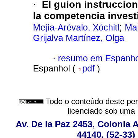
·
El guion instruccion
la competencia invest
;
Mejía-Arévalo, Xóchitl
Ma
Grijalva Martínez, Olga
·
resumo em Espanho
Espanhol (
pdf
)
Todo o conteúdo deste peri
licenciado sob uma
Av. De la Paz 2453, Colonia 
44140, (52-33)