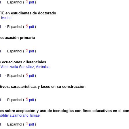
l
·
Espanhol (
pdf
)
TIC en estudiantes de doctorado
 Ivetthe
l
·
Espanhol (
pdf
)
e educación primaria
l
·
Espanhol (
pdf
)
e ecuaciones diferenciales
;
Valenzuela González, Verónica
l
·
Espanhol (
pdf
)
vos: características y fases en su construcción
l
·
Espanhol (
pdf
)
es sobre aceptación y uso de tecnologías con fines educativos en el con
Valdivia Zamorano, Ismael
l
·
Espanhol (
pdf
)