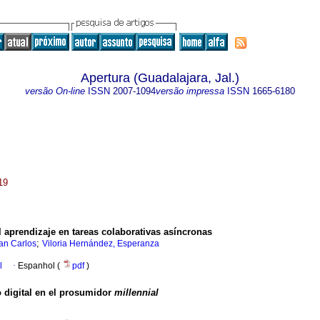
Apertura (Guadalajara, Jal.)
versão On-line
ISSN
2007-1094
versão impressa
ISSN
1665-6180
19
 aprendizaje en tareas colaborativas asíncronas
;
an Carlos
Viloria Hernández, Esperanza
l
·
Espanhol (
pdf
)
 digital en el prosumidor
millennial