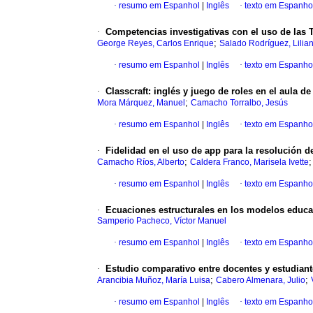
·
resumo em Espanhol
|
Inglês
·
texto em Espanho
·
Competencias investigativas con el uso de las 
;
George Reyes, Carlos Enrique
Salado Rodríguez, Lilian
·
resumo em Espanhol
|
Inglês
·
texto em Espanho
·
Classcraft: inglés y juego de roles en el aula d
;
Mora Márquez, Manuel
Camacho Torralbo, Jesús
·
resumo em Espanhol
|
Inglês
·
texto em Espanho
·
Fidelidad en el uso de app para la resolución d
;
Camacho Ríos, Alberto
Caldera Franco, Marisela Ivette
·
resumo em Espanhol
|
Inglês
·
texto em Espanho
·
Ecuaciones estructurales en los modelos educati
Samperio Pacheco, Víctor Manuel
·
resumo em Espanhol
|
Inglês
·
texto em Espanho
·
Estudio comparativo entre docentes y estudiant
;
;
Arancibia Muñoz, María Luisa
Cabero Almenara, Julio
·
resumo em Espanhol
|
Inglês
·
texto em Espanho