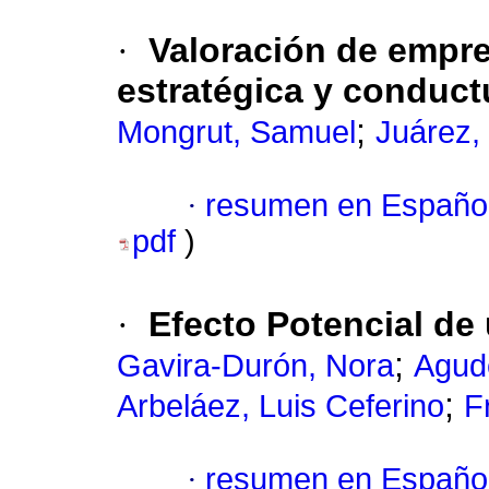
·
Valoración de empre
estratégica y conduct
;
Mongrut, Samuel
Juárez, 
·
resumen en Españo
pdf
)
·
Efecto Potencial de
;
Gavira-Durón, Nora
Agude
;
Arbeláez, Luis Ceferino
F
·
resumen en Españo