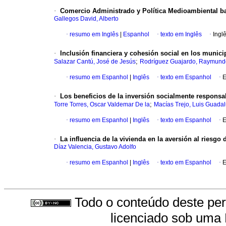
·
Comercio Administrado y Política Medioambiental b
Gallegos David, Alberto
·
resumo em Inglês
|
Espanhol
·
texto em Inglês
·
Ingl
·
Inclusión financiera y cohesión social en los munic
;
Salazar Cantú, José de Jesús
Rodríguez Guajardo, Raymund
·
resumo em Espanhol
|
Inglês
·
texto em Espanhol
·
E
·
Los beneficios de la inversión socialmente respon
;
Torre Torres, Oscar Valdemar De la
Macías Trejo, Luis Guada
·
resumo em Espanhol
|
Inglês
·
texto em Espanhol
·
E
·
La influencia de la vivienda en la aversión al riesgo 
Díaz Valencia, Gustavo Adolfo
·
resumo em Espanhol
|
Inglês
·
texto em Espanhol
·
E
Todo o conteúdo deste peri
licenciado sob uma