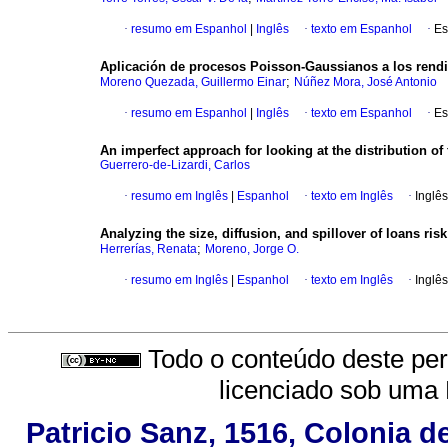
·
resumo em Espanhol
|
Inglês
·
texto em Espanhol
·
Es
Aplicación de procesos Poisson-Gaussianos a los rendi
;
Moreno Quezada, Guillermo Einar
Núñez Mora, José Antonio
·
resumo em Espanhol
|
Inglês
·
texto em Espanhol
·
Es
An imperfect approach for looking at the distribution of
Guerrero-de-Lizardi, Carlos
·
resumo em Inglês
|
Espanhol
·
texto em Inglês
·
Inglês
Analyzing the size, diffusion, and spillover of loans risk
;
Herrerías, Renata
Moreno, Jorge O.
·
resumo em Inglês
|
Espanhol
·
texto em Inglês
·
Inglês
Todo o conteúdo deste peri
licenciado sob uma
Patricio Sanz, 1516, Colonia d