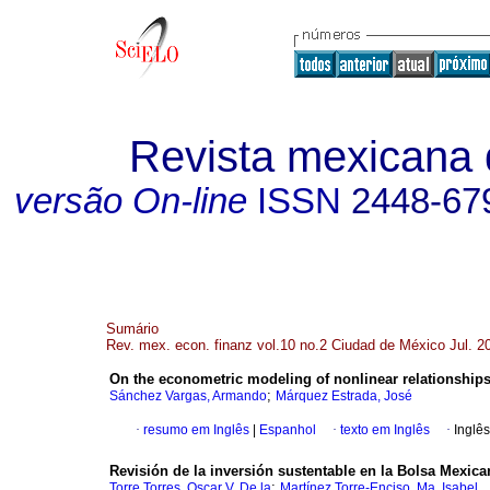
Revista mexicana 
versão On-line
ISSN
2448-67
Sumário
Rev. mex. econ. finanz vol.10 no.2 Ciudad de México Jul. 2
On the econometric modeling of nonlinear relationship
;
Sánchez Vargas, Armando
Márquez Estrada, José
·
resumo em Inglês
|
Espanhol
·
texto em Inglês
·
Inglês
Revisión de la inversión sustentable en la Bolsa Mexica
;
Torre Torres, Oscar V. De la
Martínez Torre-Enciso, Ma. Isabel