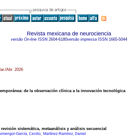
Revista mexicana de neurociencia
versão On-line
ISSN
2604-6180
versão impressa
ISSN
1665-5044
ar./Abr. 2026
temporánea: de la observación clínica a la innovación tecnológica
revisión sistemática, metaanálisis y análisis secuencial
;
Armengol-García, Cecilio
Martínez-Ramírez, Daniel