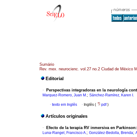
Sumário
Rev. mex. neurocienc. vol.27 no.2 Ciudad de México M
Editorial
·
Perspectivas integradoras en la neurología con
;
Marquez-Romero, Juan M.
Sánchez-Ramírez, Karen I.
·
texto em Inglês
·
Inglês (
pdf
)
Artículos originales
·
Efecto de la terapia RV inmersiva en Parkinson: 
;
;
Luna-Rangel, Francisco A.
González-Bedolla, Brenda