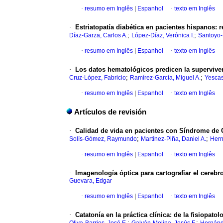
·
resumo em Inglês
|
Espanhol
·
texto em Inglês
·
Estriatopatía diabética en pacientes hispanos: 
;
;
Díaz-Garza, Carlos A.
López-Díaz, Verónica I.
Santoyo-F
·
resumo em Inglês
|
Espanhol
·
texto em Inglês
·
Los datos hematológicos predicen la supervive
;
;
Cruz-López, Fabricio
Ramírez-García, Miguel A.
Yescas
·
resumo em Inglês
|
Espanhol
·
texto em Inglês
Artículos de revisión
·
Calidad de vida en pacientes con Síndrome de G
;
;
Solís-Gómez, Raymundo
Martínez-Piña, Daniel A.
Hern
·
resumo em Inglês
|
Espanhol
·
texto em Inglês
·
Imagenología óptica para cartografiar el cereb
Guevara, Edgar
·
resumo em Inglês
|
Espanhol
·
texto em Inglês
·
Catatonía en la práctica clínica: de la fisiopatol
;
;