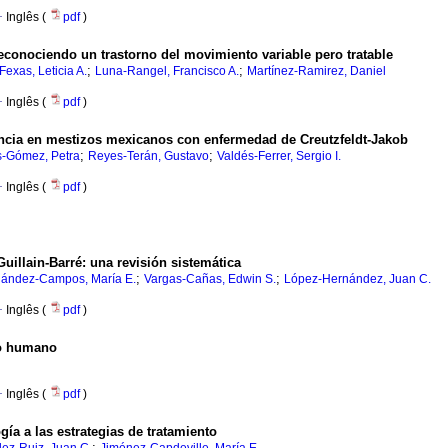
·
Inglês (
pdf
)
reconociendo un trastorno del movimiento variable pero tratable
;
;
exas, Leticia A.
Luna-Rangel, Francisco A.
Martínez-Ramirez, Daniel
·
Inglês (
pdf
)
ncia en mestizos mexicanos con enfermedad de Creutzfeldt-Jakob
;
;
-Gómez, Petra
Reyes-Terán, Gustavo
Valdés-Ferrer, Sergio I.
·
Inglês (
pdf
)
uillain-Barré: una revisión sistemática
;
;
ández-Campos, María E.
Vargas-Cañas, Edwin S.
López-Hernández, Juan C.
·
Inglês (
pdf
)
ro humano
·
Inglês (
pdf
)
ogía a las estrategias de tratamiento
;