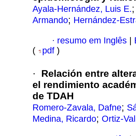
Ayala-Hernández, Luis E.
;
Armando
Hernández-Estr
·
resumo em Inglês
|
(
pdf
)
·
Relación entre alter
el rendimiento académ
de TDAH
;
Romero-Zavala, Dafne
Sá
;
Medina, Ricardo
Ortiz-Va