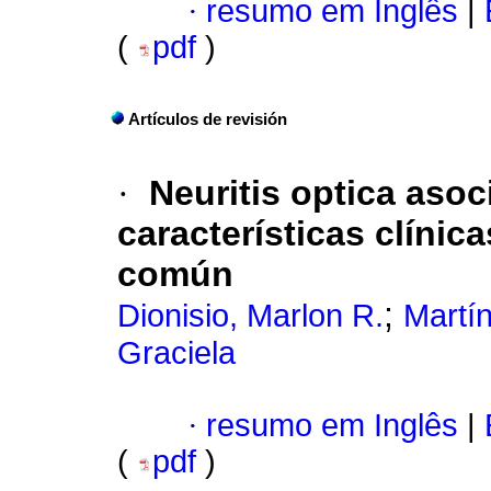
·
resumo em Inglês
|
(
pdf
)
Artículos de revisión
·
Neuritis optica aso
características clíni
común
;
Dionisio, Marlon R.
Martí
Graciela
·
resumo em Inglês
|
(
pdf
)