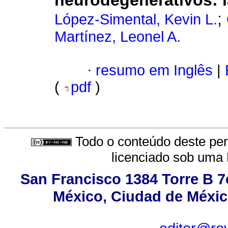
neurodegenerativos: l
;
López-Simental, Kevin L.
Martínez, Leonel A.
·
resumo em Inglês
|
(
pdf
)
Todo o conteúdo deste peri
licenciado sob uma
San Francisco 1384 Torre B 7o
México, Ciudad de México