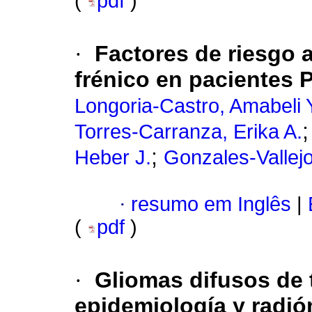
(
pdf
)
·
Factores de riesgo 
frénico en pacientes 
Longoria-Castro, Amabeli 
Torres-Carranza, Erika A.
;
Heber J.
Gonzales-Vallejo
·
resumo em Inglês
|
(
pdf
)
·
Gliomas difusos de t
epidemiología y radi