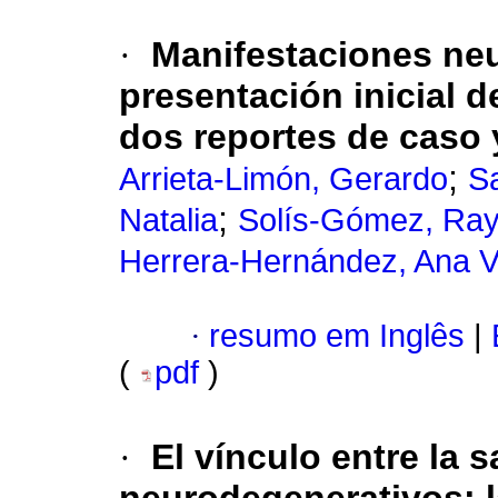
·
Manifestaciones ne
presentación inicial d
dos reportes de caso y
;
Arrieta-Limón, Gerardo
S
;
Natalia
Solís-Gómez, Ra
Herrera-Hernández, Ana V
·
resumo em Inglês
|
(
pdf
)
·
El vínculo entre la s