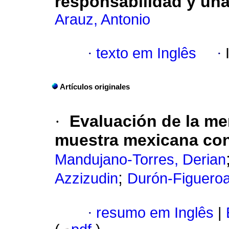
responsabilidad y una
Arauz, Antonio
·
texto em Inglês
·
Artículos originales
·
Evaluación de la me
muestra mexicana co
Mandujano-Torres, Derian
;
Azzizudin
Durón-Figueroa
·
resumo em Inglês
|