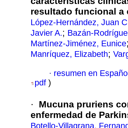
características clínica
resultado funcional a 
López-Hernández, Juan C
;
Javier A.
Bazán-Rodríguez
Martínez-Jiménez, Eunice
;
Manríquez, Elizabeth
Var
·
resumen en Españo
pdf
)
·
Mucuna pruriens co
enfermedad de Parki
Botello-Villagrana, Fernan