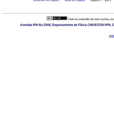
·
resumen en Inglés
·
texto en Inglés
·
Inglés (
pdf
)
Todo el contenido de esta revista, ex
Avenida IPN No 2508, Departamento de Física CINVESTAV-IPN, Ci
mli