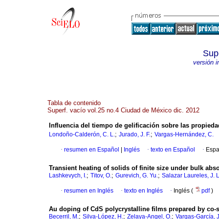
Supe
versión 
Tabla de contenido
Superf. vacío vol.25 no.4 Ciudad de México dic. 2012
Influencia del tiempo de gelificación sobre las propieda
;
;
Londoño-Calderón, C. L.
Jurado, J. F.
Vargas-Hernández, C.
·
resumen en Español
|
Inglés
·
texto en Español
·
Espa
Transient heating of solids of finite size under bulk abso
;
;
;
Lashkevych, I.
Titov, O.
Gurevich, G. Yu.
Salazar Laureles, J. L
·
resumen en Inglés
·
texto en Inglés
·
Inglés (
pdf
)
Au doping of CdS polycrystalline films prepared by co-
;
;
;
Becerril, M.
Silva-López, H.
Zelaya-Angel, O.
Vargas-García, J