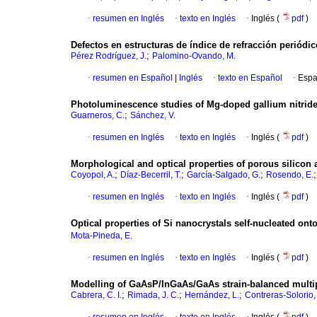
·
resumen en Inglés
·
texto en Inglés
·
Inglés (
pdf
)
Defectos en estructuras de índice de refracción periód
;
Pérez Rodríguez, J.
Palomino-Ovando, M.
·
resumen en Español
|
Inglés
·
texto en Español
·
Espa
Photoluminescence studies of Mg-doped gallium nitride
;
Guarneros, C.
Sánchez, V.
·
resumen en Inglés
·
texto en Inglés
·
Inglés (
pdf
)
Morphological and optical properties of porous silicon
;
;
;
Coyopol, A.
Díaz-Becerril, T.
García-Salgado, G.
Rosendo, E.
·
resumen en Inglés
·
texto en Inglés
·
Inglés (
pdf
)
Optical properties of Si nanocrystals self-nucleated ont
Mota-Pineda, E.
·
resumen en Inglés
·
texto en Inglés
·
Inglés (
pdf
)
Modelling of GaAsP/InGaAs/GaAs strain-balanced multip
;
;
;
Cabrera, C. I.
Rimada, J. C.
Hernández, L.
Contreras-Solorio, 