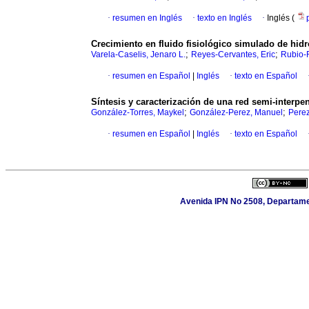
·
resumen en Inglés
·
texto en Inglés
·
Inglés (
Crecimiento en fluido fisiológico simulado de hid
;
;
Varela-Caselis, Jenaro L.
Reyes-Cervantes, Eric
Rubio-R
·
resumen en Español
|
Inglés
·
texto en Español
Síntesis y caracterización de una red semi-interpen
;
;
González-Torres, Maykel
González-Perez, Manuel
Perez
·
resumen en Español
|
Inglés
·
texto en Español
Avenida IPN No 2508, Departamen