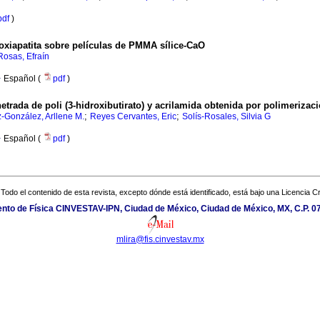
pdf
)
roxiapatita sobre películas de PMMA sílice-CaO
osas, Efraín
·
Español (
pdf
)
etrada de poli (3-hidroxibutirato) y acrilamida obtenida por polimerizaci
;
;
-González, Arllene M.
Reyes Cervantes, Eric
Solís-Rosales, Silvia G
·
Español (
pdf
)
Todo el contenido de esta revista, excepto dónde está identificado, está bajo una
Licencia 
to de Física CINVESTAV-IPN, Ciudad de México, Ciudad de México, MX, C.P. 07
mlira@fis.cinvestav.mx