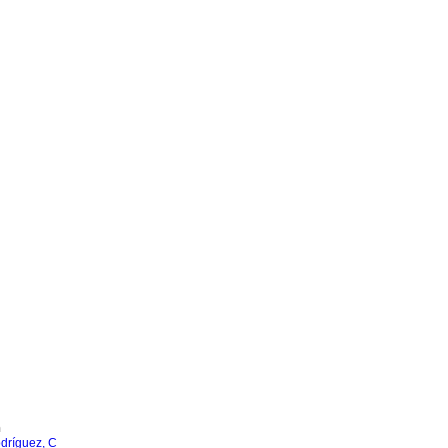
n
dríguez, C