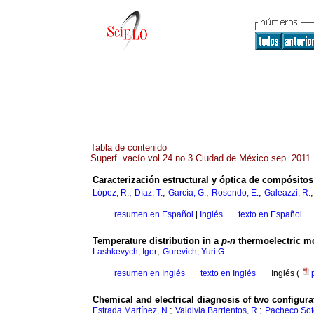
Tabla de contenido
Superf. vacío vol.24 no.3 Ciudad de México sep. 2011
Caracterización estructural y óptica de compósito
;
;
;
;
López, R.
Díaz, T.
García, G.
Rosendo, E.
Galeazzi, R.
·
resumen en Español
|
Inglés
·
texto en Español
Temperature distribution in a
p-n
thermoelectric m
;
Lashkevych, Igor
Gurevich, Yuri G
·
resumen en Inglés
·
texto en Inglés
·
Inglés (
Chemical and electrical diagnosis of two configurat
;
;
Estrada Martínez, N.
Valdivia Barrientos, R.
Pacheco Sote