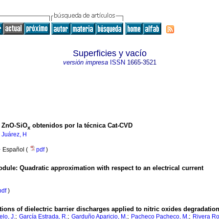
Superficies y vacío
versión impresa
ISSN
1665-3521
s ZnO-SiO
obtenidos por la técnica Cat-CVD
x
;
Juárez, H
·
Español (
pdf
)
odule
:
Quadratic approximation with respect to an electrical current
pdf
)
ions of dielectric barrier discharges applied to nitric oxides degradatio
;
;
;
;
lo, J.
García Estrada, R.
Garduño Aparicio, M.
Pacheco Pacheco, M.
Rivera Ro