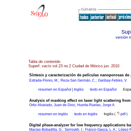
Supe
versión 
Tabla de contenido
Superf. vacío vol.23 no.2 Ciudad de México jun. 2010
Síntesis y caracterización de películas nanoporosas de 
;
;
Estrada-Flores, M.
Reza-San Germán, C.
Garibay-Febles, V.
·
resumen en Español
|
Inglés
·
texto en Español
·
Espa
Analysis of masking effect on laser light scattering fro
;
Ortiz-Alvarado, Juan de Dios
Huerta-Ruelas, Jorge A.
·
resumen en Inglés
·
texto en Inglés
·
Inglés (
pdf
)
Digital phase-analyzer for low frequency applications 
;
;
;
Macias-Bobadilla, G.
Serroukh, I.
Franco-Gasca, L. A.
López-