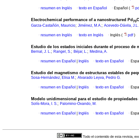
·
resumen en Inglés
·
texto en Español
·
Español (
p
Electrochemical performance of a nanostructured Pd
70
;
;
Garza-Castañón, Mauricio
Jiménez, M.A.
Acevedo-Dávila, J.L.
·
resumen en Inglés
·
texto en Inglés
·
Inglés (
pdf
)
Estudio de los estados iniciales durante el proceso de 
;
;
;
Bernal, J. L.
Rangel, S.
Béjar, L.
Medina, A.
·
resumen en Español
|
Inglés
·
texto en Español
·
Espa
Estudio del magnetismo de estructuras estables de pequ
;
Sosa-Hernández, Elisa M.
Alvarado Leyva, Pedro G.
·
resumen en Español
|
Inglés
·
texto en Español
·
Espa
Modelo unidimensional para el estudio de propiedades 
;
Solís-Mora, I. S.
Palomino-Ovando, M.
·
resumen en Español
|
Inglés
·
texto en Español
·
Espa
Todo el contenido de esta revista, ex