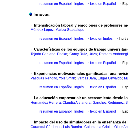
·
resumen en Español
|
Inglés
·
texto en Español
·
Esp
Innovus
·
Intensificación laboral y emociones de profesores m
Méndez López, Mariza Guadalupe
·
resumen en Español
|
Inglés
·
texto en Inglés
·
Inglé
·
Características de los equipos de trabajo universitari
;
;
Tejada Garitano, Eneko
Garay Ruiz, Urtza
Romero-Andonegi,
·
resumen en Español
|
Inglés
·
texto en Español
·
Esp
·
Experiencias motivacionales gamificadas: una revisió
;
;
Pascuas Rengifo, Yois Smith
Vargas Jara, Edgar Oswaldo
Mu
·
resumen en Español
|
Inglés
·
texto en Español
·
Esp
·
La educación empresarial: un acercamiento desde los
;
Hernández Herrera, Claudia Alejandra
Sánchez Rodríguez, S
·
resumen en Español
|
Inglés
·
texto en Español
·
Esp
·
Impacto del uso de simuladores en la enseñanza de l
;
Carangui Cárdenas, Luis Ramiro
Cajamarca Criollo, Olger An