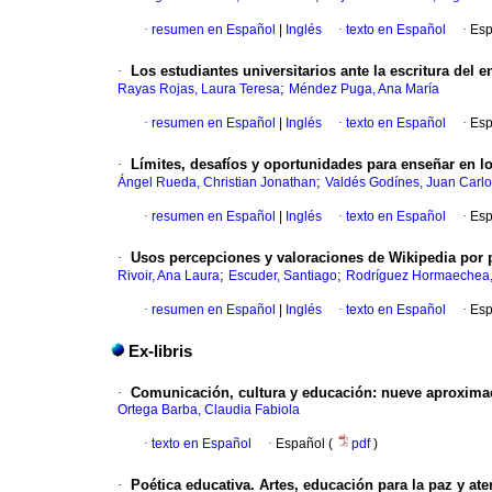
·
resumen en Español
|
Inglés
·
texto en Español
·
Esp
·
Los estudiantes universitarios ante la escritura del 
;
Rayas Rojas, Laura Teresa
Méndez Puga, Ana María
·
resumen en Español
|
Inglés
·
texto en Español
·
Esp
·
Límites, desafíos y oportunidades para enseñar en l
;
Ángel Rueda, Christian Jonathan
Valdés Godínes, Juan Carl
·
resumen en Español
|
Inglés
·
texto en Español
·
Esp
·
Usos percepciones y valoraciones de Wikipedia por p
;
;
Rivoir, Ana Laura
Escuder, Santiago
Rodríguez Hormaechea,
·
resumen en Español
|
Inglés
·
texto en Español
·
Esp
Ex-libris
·
Comunicación, cultura y educación: nueve aproximaci
Ortega Barba, Claudia Fabiola
·
texto en Español
·
Español (
pdf
)
·
Poética educativa. Artes, educación para la paz y at