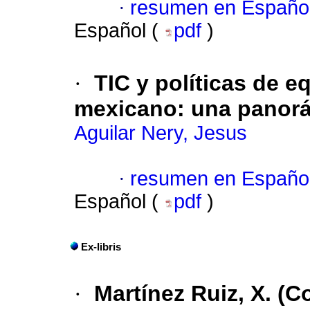
·
resumen en Españo
Español (
pdf
)
·
TIC y políticas de e
mexicano: una panor
Aguilar Nery, Jesus
·
resumen en Españo
Español (
pdf
)
Ex-libris
·
Martínez Ruiz, X. (C