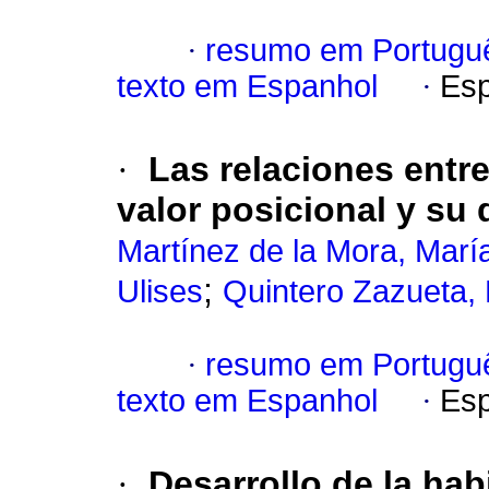
·
resumo em Portugu
texto em Espanhol
·
Esp
·
Las relaciones entr
valor posicional y su 
Martínez de la Mora, Marí
;
Ulises
Quintero Zazueta,
·
resumo em Portugu
texto em Espanhol
·
Esp
·
Desarrollo de la hab