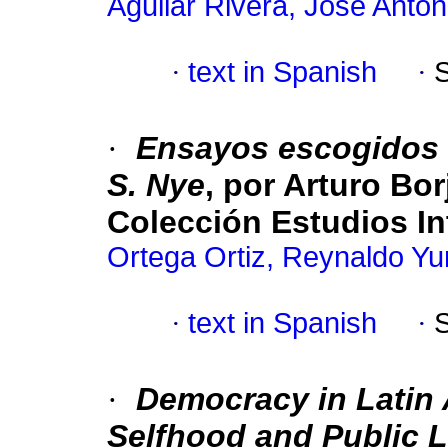
Aguilar Rivera, José Anton
·
text in Spanish
·
·
Ensayos escogidos 
S. Nye
, por Arturo Bo
Colección Estudios In
Ortega Ortiz, Reynaldo Y
·
text in Spanish
·
·
Democracy in Latin A
Selfhood and Public L