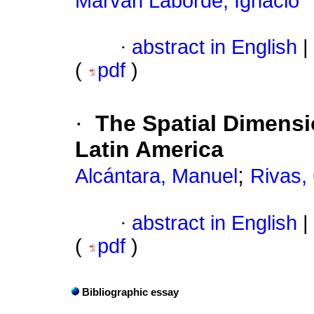
Marván Laborde, Ignacio
·
abstract in English
|
(
pdf
)
·
The Spatial Dimensio
Latin America
;
Alcántara, Manuel
Rivas, 
·
abstract in English
|
(
pdf
)
Bibliographic essay