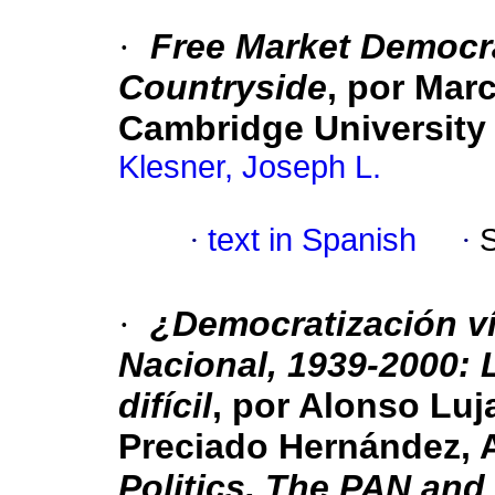
·
Free Market Democr
Countryside
, por Mar
Cambridge University 
Klesner, Joseph L.
·
text in Spanish
·
·
¿Democratización ví
Nacional, 1939-2000: L
difícil
, por Alonso Lu
Preciado Hernández, A
Politics. The PAN an