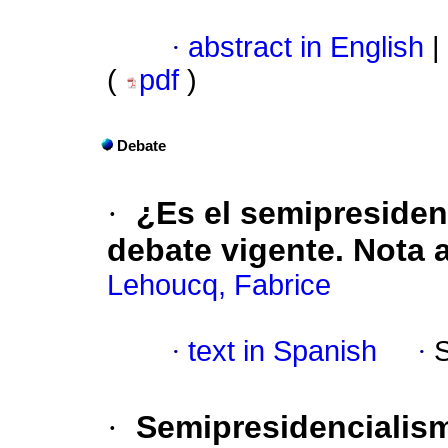
·
abstract in English
|
(
pdf
)
Debate
·
¿Es el semipresiden
debate vigente. Nota 
Lehoucq, Fabrice
·
text in Spanish
·
·
Semipresidencialism