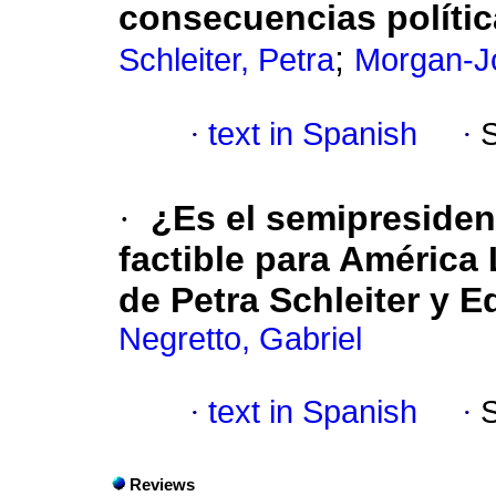
consecuencias políti
;
Schleiter, Petra
Morgan-J
·
text in Spanish
·
·
¿Es el semipresiden
factible para América
de Petra Schleiter y
Negretto, Gabriel
·
text in Spanish
·
Reviews