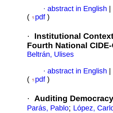
·
abstract in English
|
(
pdf
)
·
Institutional Contex
Fourth National CIDE
Beltrán, Ulises
·
abstract in English
|
(
pdf
)
·
Auditing Democracy
;
Parás, Pablo
López, Carl