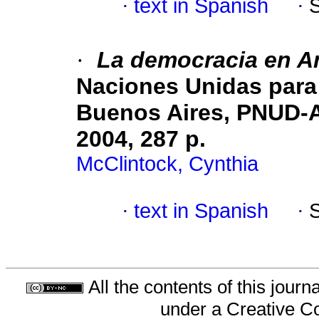
·
text in Spanish
·
·
La democracia en A
Naciones Unidas para 
Buenos Aires, PNUD-Ag
2004, 287 p.
McClintock, Cynthia
·
text in Spanish
·
All the contents of this jour
under a
Creative C