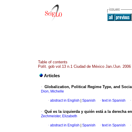
Table of contents
Polít. gob vol.13 n.1 Ciudad de México Jan./Jun. 2006
Articles
·
Globalization, Political Regime Type, and Soci
Dion, Michelle
·
abstract in English
|
Spanish
·
text in Spanish
·
·
Qué es la izquierda y quién está a la derecha e
Zechmeister, Elizabeth
·
abstract in English
|
Spanish
·
text in Spanish
·