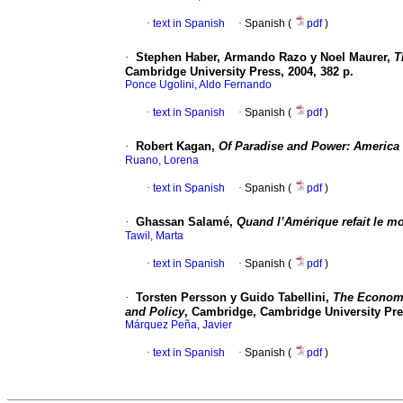
·
text in Spanish
·
Spanish (
pdf
)
·
Stephen Haber, Armando Razo y Noel Maurer,
T
Cambridge University Press, 2004, 382 p.
Ponce Ugolini, Aldo Fernando
·
text in Spanish
·
Spanish (
pdf
)
·
Robert Kagan,
Of Paradise and Power: America
Ruano, Lorena
·
text in Spanish
·
Spanish (
pdf
)
·
Ghassan Salamé,
Quand l’Amérique refait le m
Tawil, Marta
·
text in Spanish
·
Spanish (
pdf
)
·
Torsten Persson y Guido Tabellini,
The Economic
and Policy
, Cambridge, Cambridge University Pres
Márquez Peña, Javier
·
text in Spanish
·
Spanish (
pdf
)