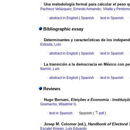
·
Una metodología formal para calcular el peso q
;
Pacheco Velázquez, Ernesto Armando
Vilalta y Perdomo
·
abstract in English
|
Spanish
·
text in Spanish
·
Bibliographic essay
·
Determinantes y características de los indepen
Estrada, Luis
·
abstract in English
|
Spanish
·
text in Spanish
·
·
La transición a la democracia en México con per
Barrón, Luis
·
abstract in English
|
Spanish
·
text in Spanish
·
Reviews
·
Hugo Borsani,
Eleições e Economia - Instituiçõ
Gramacho, Wladimir G.
·
text in Spanish
·
Spanish (
pdf
)
·
Josep M. Colomer (ed.),
Handbook of Electoral
Escatel Kirwan, Luis Eduardo