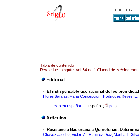
Tabla de contenido
Rev. educ. bioquím vol.34 no.1 Ciudad de México mar.
Editorial
·
El indispensable uso racional de los bioindica
;
Flores Barajas, María Concepción
Rodriguez Reyes, E.
·
texto en Español
·
Español (
pdf
)
Artículos
·
Resistencia Bacteriana a Quinolonas: Determin
;
;
Chávez-Jacobo, Víctor M.
Ramírez-Díaz, Martha I.
Silv