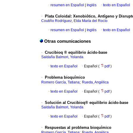
·
resumen en Español
|
Inglés
·
texto en Español
·
Plata Coloidal: Xenobiótico, Antígeno y Disrup
Coutiño Rodríguez, Elda María del Rocío
·
resumen en Español
|
Inglés
·
texto en Español
Otras comunicaciones
·
Crucibioq ® equilibrio ácido-base
Saldaña Balmori, Yolanda
·
texto en Español
·
Español (
pdf
)
·
Problema bioquímico
;
Romero García, Tatiana
Rueda, Angélica
·
texto en Español
·
Español (
pdf
)
·
Solución al Crucibioq® equilibrio ácido-base
Saldaña Balmori, Yolanda
·
texto en Español
·
Español (
pdf
)
·
Respuestas al problema bioquímico
;
Romero García, Tatiana
Rueda, Angélica