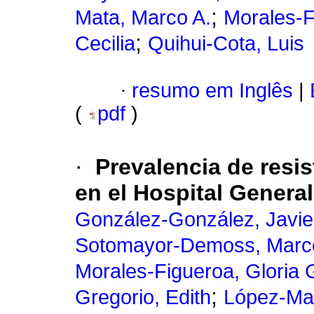
;
Mata, Marco A.
Morales-F
;
Cecilia
Quihui-Cota, Luis
·
resumo em Inglês
|
(
pdf
)
·
Prevalencia de resis
en el Hospital Genera
González-González, Javie
Sotomayor-Demoss, Marco
Morales-Figueroa, Gloria
;
Gregorio, Edith
López-Mat