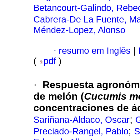
Betancourt-Galindo, Rebe
Cabrera-De La Fuente, Ma
Méndez-Lopez, Alonso
·
resumo em Inglês
|
(
pdf
)
·
Respuesta agronómi
de melón (
Cucumis m
concentraciones de ác
;
Sariñana-Aldaco, Oscar
G
;
Preciado-Rangel, Pablo
S