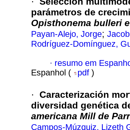
·
Selección multimode
parámetros de crecimi
Opisthonema bulleri
e
;
Payan-Alejo, Jorge
Jacob
Rodríguez-Domínguez, Gu
·
resumo em Espanho
Espanhol (
pdf
)
·
Caracterización mor
diversidad genética d
americana
Mill de Par
Campos-Múzquiz, Lizeth 