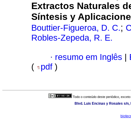
Extractos Naturales 
Síntesis y Aplicacion
;
Bouttier-Figueroa, D. C.
C
Robles-Zepeda, R. E.
·
resumo em Inglês
|
(
pdf
)
Todo o conteúdo deste periódico, exceto 
Blvd. Luis Encinas y Rosales s/n,
biotec