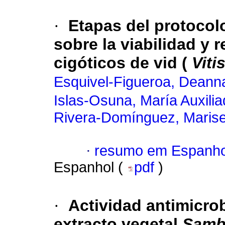
·
Etapas del protocol
sobre la viabilidad y
cigóticos de vid (
Viti
Esquivel-Figueroa, Deann
Islas-Osuna, María Auxili
Rivera-Domínguez, Marise
·
resumo em Espanho
Espanhol (
pdf
)
·
Actividad antimicrob
extracto vegetal
Samb