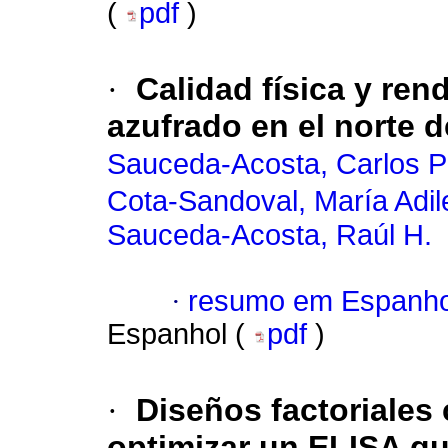
(
pdf
)
·
Calidad física y rend
azufrado en el norte d
Sauceda-Acosta, Carlos Pa
Cota-Sandoval, María Adi
Sauceda-Acosta, Raúl H.
·
resumo em Espanho
Espanhol (
pdf
)
·
Diseños factoriales
optimizar un ELISA qu