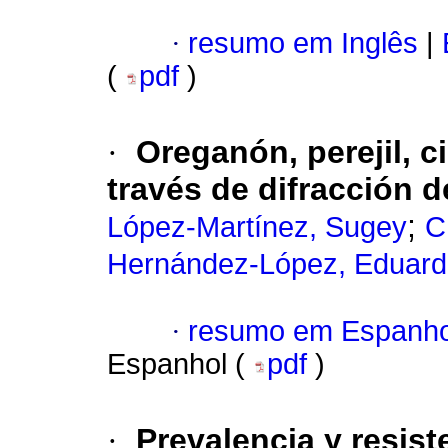
·
resumo em Inglês
|
(
pdf
)
·
Oreganón, perejil, c
través de difracción d
;
López-Martínez, Sugey
C
Hernández-López, Eduard
·
resumo em Espanho
Espanhol (
pdf
)
·
Prevalencia y resist