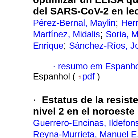
del SARS-CoV-2 en le
;
Pérez-Bernal, Maylin
Hern
;
Martínez, Midalis
Soria, M
;
Enrique
Sánchez-Ríos, J
·
resumo em Espanho
Espanhol (
pdf
)
·
Estatus de la resist
nivel 2 en el noroest
Guerrero-Encinas, Ildefon
Reyna-Murrieta, Manuel E