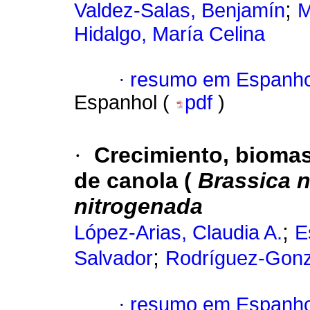
;
Valdez-Salas, Benjamín
M
Hidalgo, María Celina
·
resumo em Espanho
Espanhol (
pdf
)
·
Crecimiento, bioma
de canola (
Brassica 
nitrogenada
;
López-Arias, Claudia A.
E
;
Salvador
Rodríguez-Gonzá
·
resumo em Espanho