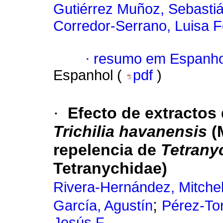
Gutiérrez Muñoz, Sebasti
Corredor-Serrano, Luisa 
·
resumo em Espanho
Espanhol (
pdf
)
·
Efecto de extractos
Trichilia havanensis
(M
repelencia de
Tetrany
Tetranychidae)
Rivera-Hernández, Mitche
;
García, Agustín
Pérez-Tor
Jesús F.