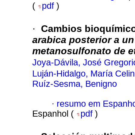
(
pdf
)
·
Cambios bioquímico
arabica
posterior a un
metanosulfonato de et
Joya-Dávila, José Gregori
Luján-Hidalgo, María Celi
Ruíz-Sesma, Benigno
·
resumo em Espanho
Espanhol (
pdf
)