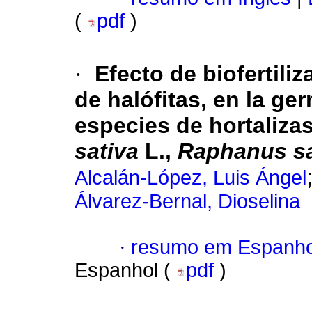
(
pdf
)
·
Efecto de biofertiliz
de halófitas, en la g
especies de hortaliza
sativa
L.,
Raphanus sa
Alcalán-López, Luis Ángel
Álvarez-Bernal, Dioselina
·
resumo em Espanho
Espanhol (
pdf
)