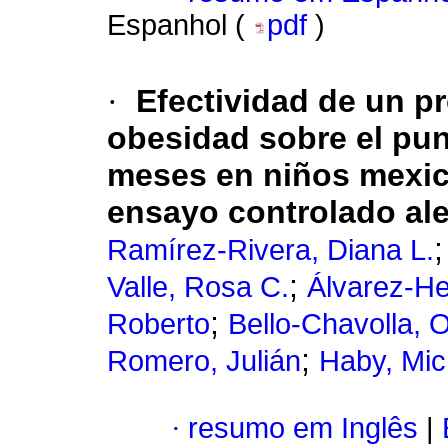
Espanhol (
pdf
)
·
Efectividad de un p
obesidad sobre el pun
meses en niños mexic
ensayo controlado al
Ramírez-Rivera, Diana L.
;
Valle, Rosa C.
Álvarez-H
;
Roberto
Bello-Chavolla,
;
Romero, Julián
Haby, Mic
·
resumo em Inglês
|