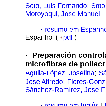
;
Soto, Luis Fernando
Soto
Moroyoqui, José Manuel
·
resumo em Espanho
Espanhol (
pdf
)
·
Preparación control
microfibras de poliacri
;
Aguila-López, Josefina
Sá
;
José Alfredo
Flores-Gonza
Sánchez-Ramírez, José F
·
resumo em Inglês
|