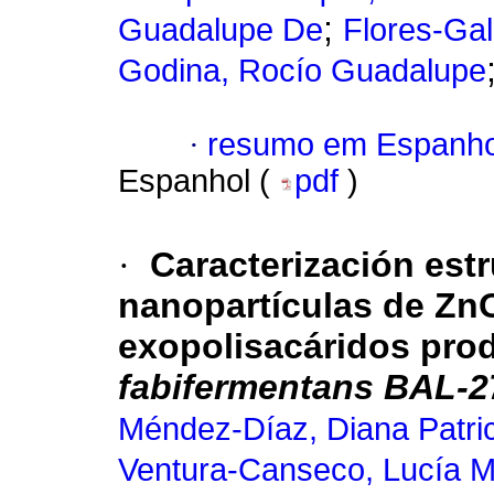
;
Guadalupe De
Flores-Gal
Godina, Rocío Guadalupe
·
resumo em Espanho
Espanhol (
pdf
)
·
Caracterización estr
nanopartículas de ZnO
exopolisacáridos pro
fabifermentans
BAL-2
Méndez-Díaz, Diana Patric
Ventura-Canseco, Lucía Ma