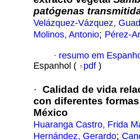
patógenas transmitid
Velázquez-Vázquez, Guad
;
Molinos, Antonio
Pérez-Ar
·
resumo em Espanho
Espanhol (
pdf
)
·
Calidad de vida rel
con diferentes formas
México
Huaranga Castro, Frida M
;
Hernández, Gerardo
Cand