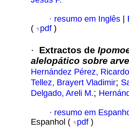
·
resumo em Inglês
|
(
pdf
)
·
Extractos de
Ipomoe
alelopático sobre arv
Hernández Pérez, Ricard
;
Tellez, Brayert Vladimir
S
;
Delgado, Areli M.
Hernánd
·
resumo em Espanho
Espanhol (
pdf
)