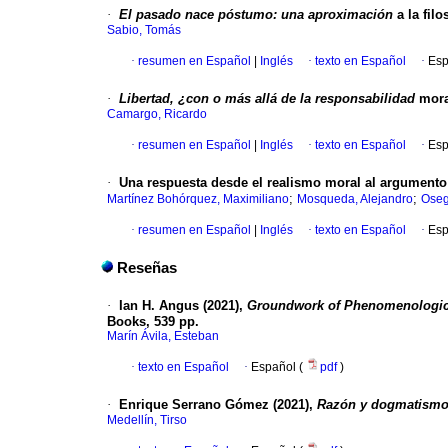
·
El pasado nace póstumo: una aproximación
a la filo
Sabio, Tomás
·
resumen en Español
|
Inglés
·
texto en Español
·
Esp
·
Libertad, ¿con o más allá de la responsabilidad
moral
Camargo, Ricardo
·
resumen en Español
|
Inglés
·
texto en Español
·
Esp
·
Una respuesta desde el realismo moral al argumento
;
;
Martínez Bohórquez, Maximiliano
Mosqueda, Alejandro
Oseg
·
resumen en Español
|
Inglés
·
texto en Español
·
Esp
Reseñas
·
Ian H. Angus (2021),
Groundwork of Phenomenologica
Books, 539 pp.
Marín Ávila, Esteban
·
texto en Español
·
Español (
pdf
)
·
Enrique Serrano Gómez (2021),
Razón y dogmatismo: 
Medellín, Tirso